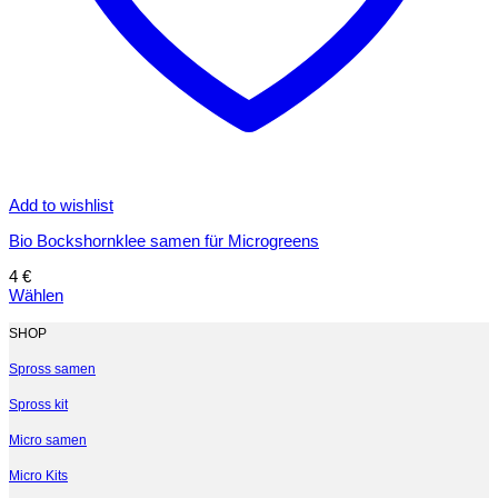
Add to wishlist
Bio Bockshornklee samen für Microgreens
4
€
Wählen
Dieses
Produkt
SHOP
weist
mehrere
Spross samen
Varianten
Spross kit
auf.
Die
Micro samen
Optionen
können
Micro Kits
auf