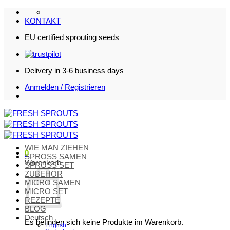
Zum
Inhalt
KONTAKT
springen
EU certified sprouting seeds
Delivery in 3-6 business days
Anmelden / Registrieren
WIE MAN ZIEHEN
0
SPROSS SAMEN
Warenkorb
SPROSS SET
ZUBEHÖR
MICRO SAMEN
MICRO SET
REZEPTE
BLOG
Deutsch
Es befinden sich keine Produkte im Warenkorb.
English