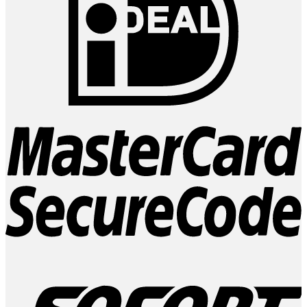
M
2
S