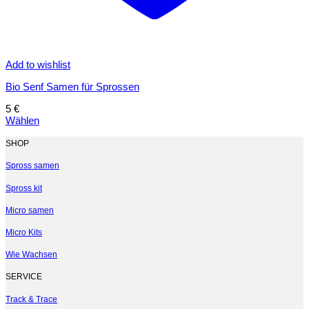
Add to wishlist
Bio Senf Samen für Sprossen
5
€
Wählen
Dieses
Produkt
SHOP
weist
mehrere
Spross samen
Varianten
Spross kit
auf.
Die
Micro samen
Optionen
können
Micro Kits
auf
der
Wie Wachsen
Produktseite
gewählt
SERVICE
werden
Track & Trace