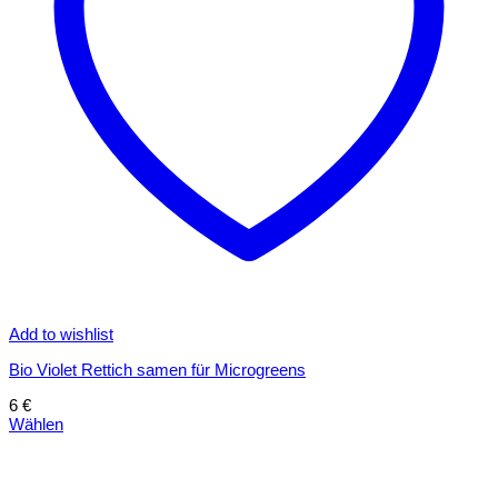
Add to wishlist
Bio Violet Rettich samen für Microgreens
6
€
Wählen
Dieses
Produkt
weist