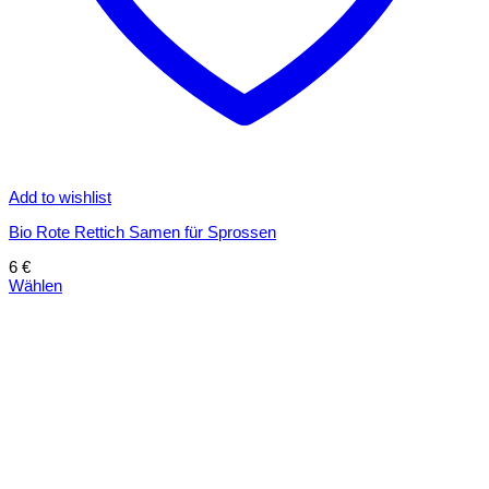
Add to wishlist
Bio Rote Rettich Samen für Sprossen
6
€
Wählen
Dieses
Produkt
weist
mehrere
Varianten
auf.
Die
Optionen
können
auf
der