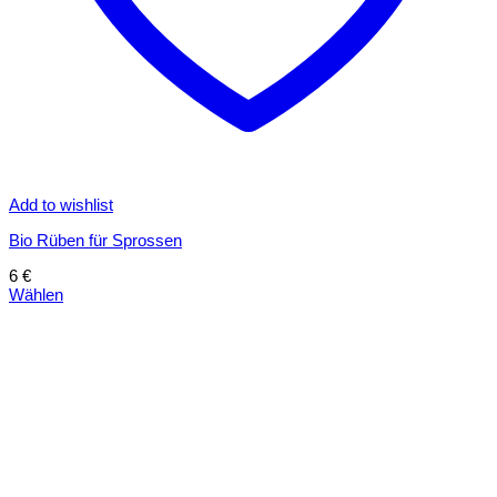
Add to wishlist
Bio Rüben für Sprossen
6
€
Wählen
Dieses
Produkt
weist
mehrere
Varianten
auf.
Die
Optionen
können
auf