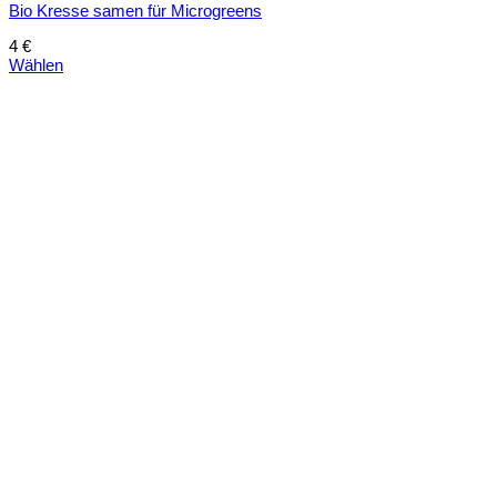
Bio Kresse samen für Microgreens
4
€
Wählen
Dieses
Produkt
weist
mehrere
Varianten
auf.
Die
Optionen
können
auf
der
Produktseite
gewählt
werden