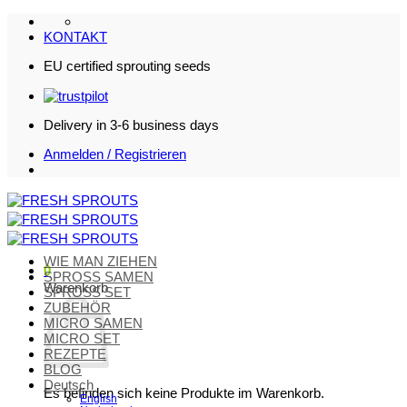
Zum
Inhalt
KONTAKT
springen
EU certified sprouting seeds
Delivery in 3-6 business days
Anmelden / Registrieren
WIE MAN ZIEHEN
0
SPROSS SAMEN
Warenkorb
SPROSS SET
ZUBEHÖR
MICRO SAMEN
MICRO SET
REZEPTE
BLOG
Deutsch
Es befinden sich keine Produkte im Warenkorb.
English