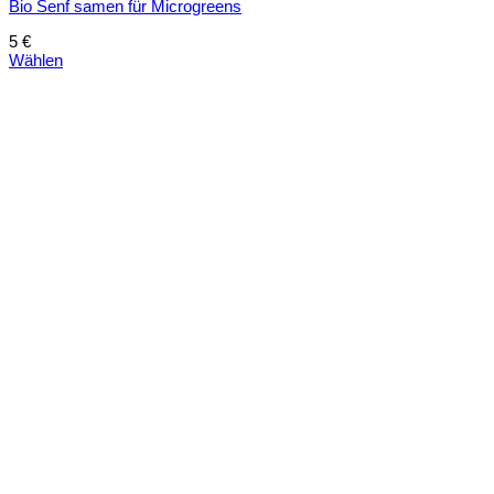
Bio Senf samen für Microgreens
5
€
Wählen
Dieses
Produkt
weist
mehrere
Varianten
auf.
Die
Optionen
können
auf
der
Produktseite
gewählt
werden