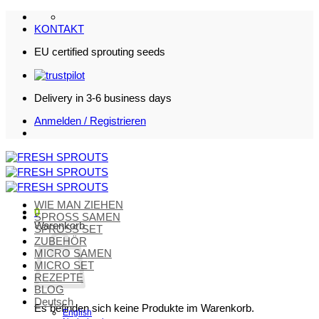
Zum
Inhalt
KONTAKT
springen
EU certified sprouting seeds
Delivery in 3-6 business days
Anmelden / Registrieren
WIE MAN ZIEHEN
0
SPROSS SAMEN
Warenkorb
SPROSS SET
ZUBEHÖR
MICRO SAMEN
MICRO SET
REZEPTE
BLOG
Deutsch
Es befinden sich keine Produkte im Warenkorb.
English