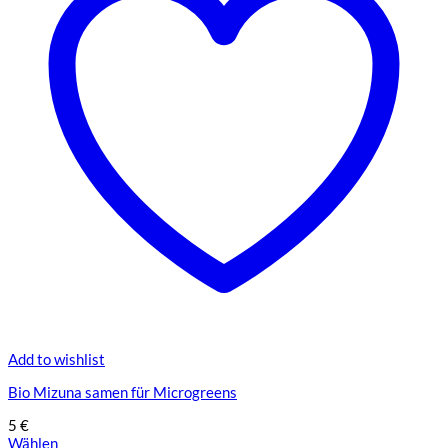
Add to wishlist
Bio Mizuna samen für Microgreens
5
€
Wählen