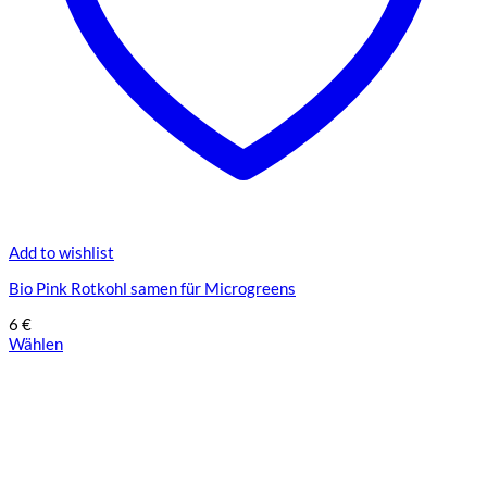
Add to wishlist
Bio Pink Rotkohl samen für Microgreens
6
€
Wählen
Dieses
Produkt
weist
mehrere
Varianten
auf.
Die