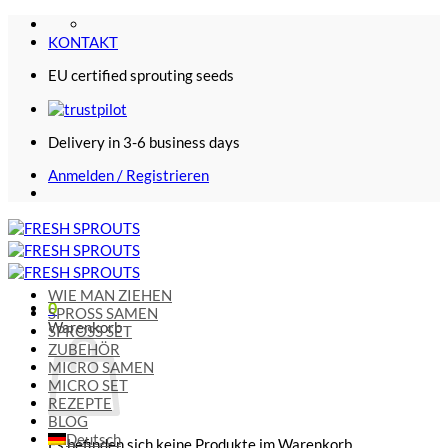
Zum
Inhalt
KONTAKT
springen
EU certified sprouting seeds
Delivery in 3-6 business days
Anmelden / Registrieren
WIE MAN ZIEHEN
0
SPROSS SAMEN
Warenkorb
SPROSS SET
ZUBEHÖR
MICRO SAMEN
MICRO SET
REZEPTE
BLOG
Deutsch
Es befinden sich keine Produkte im Warenkorb.