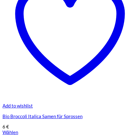
Add to wishlist
Bio Broccoli Italica Samen für Sprossen
6
€
Wählen
Dieses