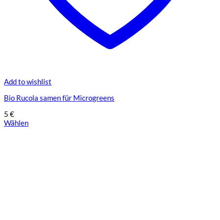
Add to wishlist
Bio Rucola samen für Microgreens
5
€
Wählen
Dieses
Produkt
weist
mehrere
Varianten
auf.
Die
Optionen
können
auf
der