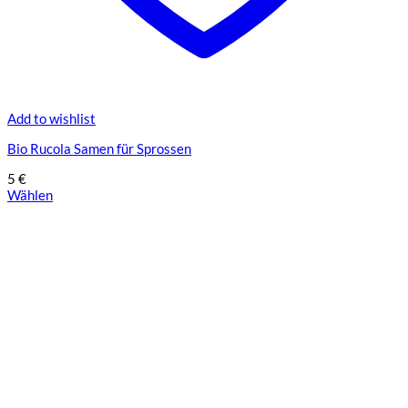
Add to wishlist
Bio Rucola Samen für Sprossen
5
€
Wählen
Dieses
Produkt
weist
mehrere
Varianten
auf.
Die
Optionen
können
auf
der
Produktseite
gewählt