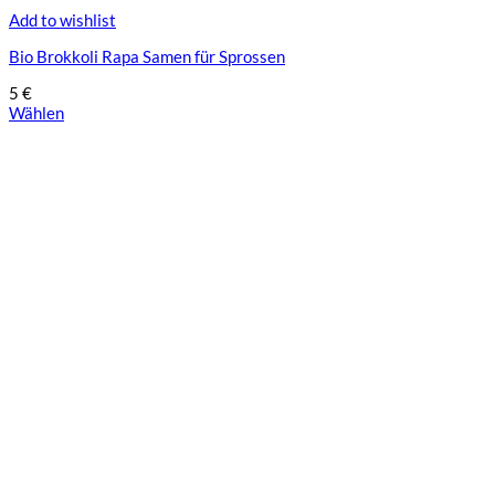
Add to wishlist
Bio Brokkoli Rapa Samen für Sprossen
5
€
Wählen
Dieses
Produkt
weist
mehrere
Varianten
auf.
Die
Optionen
können
auf
der
Produktseite
gewählt
werden