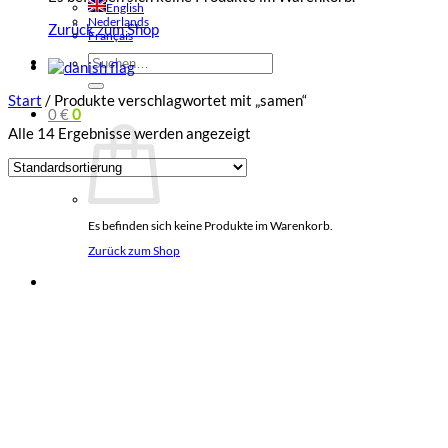
English
Nederlands
Zurück zum Shop
Français
Suchen
nach:
Start
/
Produkte verschlagwortet mit „samen“
0
€
0
Alle 14 Ergebnisse werden angezeigt
Es befinden sich keine Produkte im Warenkorb.
Zurück zum Shop