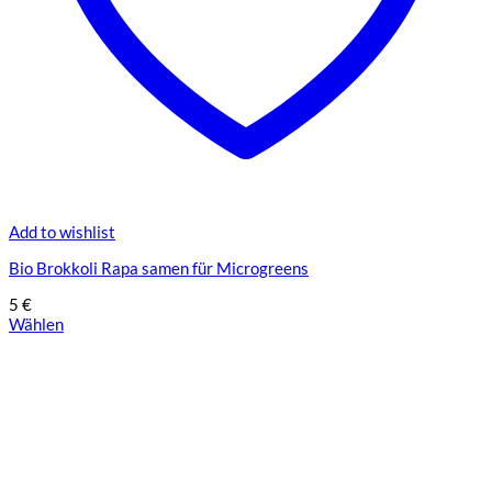
Add to wishlist
Bio Brokkoli Rapa samen für Microgreens
5
€
Wählen
Dieses
Produkt
weist
mehrere
Varianten
auf.
Die
Optionen