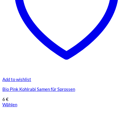
Add to wishlist
Bio Pink Kohlrabi Samen für Sprossen
6
€
Wählen
Dieses
Produkt
weist
mehrere
Varianten