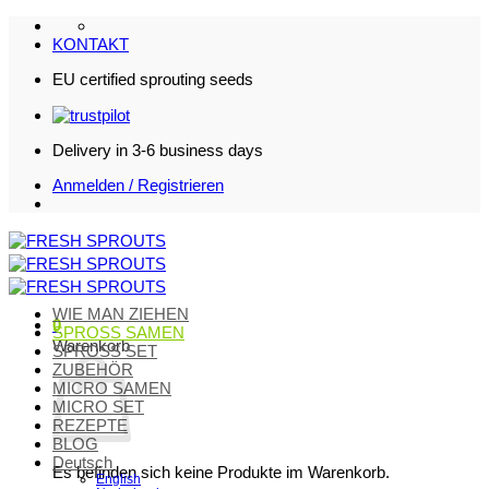
Zum
Inhalt
KONTAKT
springen
EU certified sprouting seeds
Delivery in 3-6 business days
Anmelden / Registrieren
WIE MAN ZIEHEN
0
SPROSS SAMEN
Warenkorb
SPROSS SET
ZUBEHÖR
MICRO SAMEN
MICRO SET
REZEPTE
BLOG
Deutsch
Es befinden sich keine Produkte im Warenkorb.
English