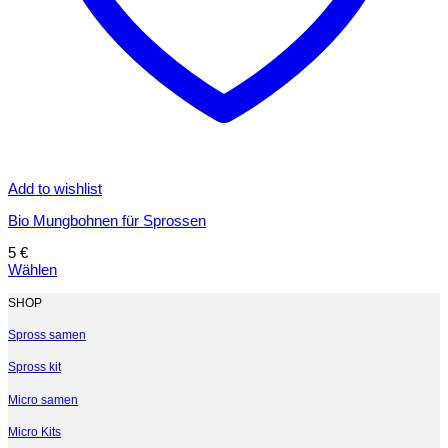
Add to wishlist
Bio Mungbohnen für Sprossen
5
€
Wählen
Dieses
Produkt
SHOP
weist
mehrere
Spross samen
Varianten
Spross kit
auf.
Die
Micro samen
Optionen
können
Micro Kits
auf