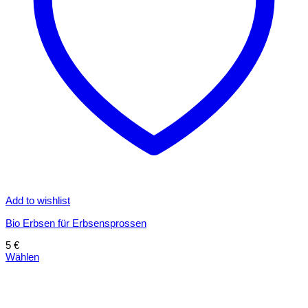
Add to wishlist
Bio Erbsen für Erbsensprossen
5
€
Wählen
Dieses
Produkt
weist
mehrere