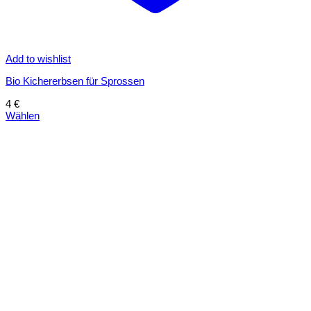
Add to wishlist
Bio Kichererbsen für Sprossen
4
€
Wählen
Dieses
Produkt
weist
mehrere
Varianten
auf.
Die
Optionen
können
auf
der
Produktseite
gewählt
werden