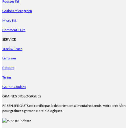
Pousses Kit
Les
options
Graines microgreen
peuvent
être
Micro Kit
choisies
sur
Comment Faire
la
page
SERVICE
du
Track & Trace
produit
Livraison
Retours
Terms
GDPR · Cookies
GRAINES BIOLOGIQUES
FRESH SPROUTS est certifié par le département alimentaire danois. Votre précision
pour graines à germer 100% biologiques.