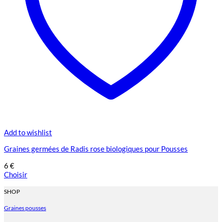
Add to wishlist
Graines germées de Radis rose biologiques pour Pousses
6
€
Choisir
Ce
produit
SHOP
a
Graines pousses
plusieurs
variations.