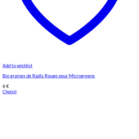
Add to wishlist
Bio graines de Radis Rouge pour Microgreens
6
€
Choisir
Ce
produit
a
plusieurs
variations.
Les
options
peuvent