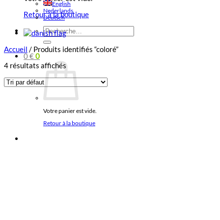
English
Nederlands
Retour à la boutique
Deutsch
Recherche
pour :
Accueil
/
Produits identifiés “coloré”
0
€
0
4 résultats affichés
Votre panier est vide.
Retour à la boutique