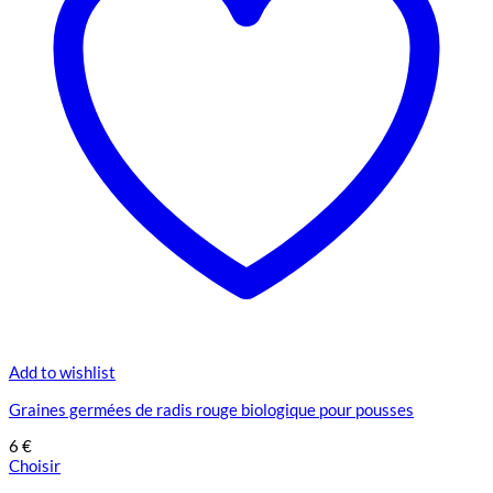
Add to wishlist
Graines germées de radis rouge biologique pour pousses
6
€
Choisir
Ce