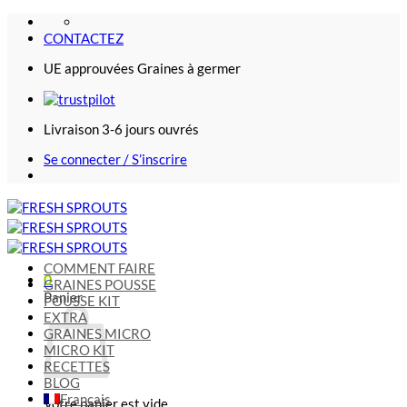
Passer
au
CONTACTEZ
contenu
UE approuvées Graines à germer
Livraison 3-6 jours ouvrés
Se connecter / S’inscrire
COMMENT FAIRE
0
GRAINES POUSSE
Panier
POUSSE KIT
EXTRA
GRAINES MICRO
MICRO KIT
RECETTES
BLOG
Français
Votre panier est vide.