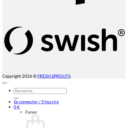
S
(
Copyright 2026 ©
FRESH SPROUTS
Recherche
pour :
Se connecter / S’inscrire
0
€
Panier