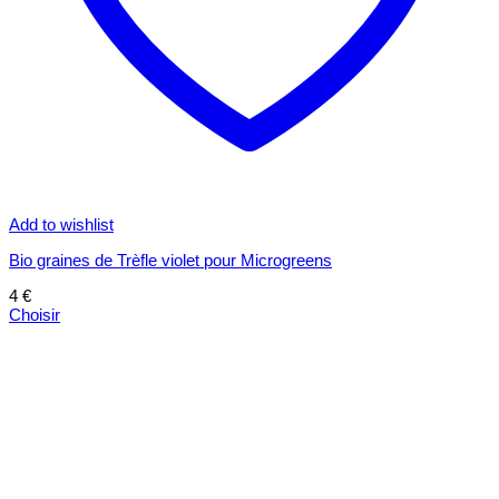
Add to wishlist
Bio graines de Trèfle violet pour Microgreens
4
€
Choisir
Ce
produit
a
plusieurs
variations.
Les
options
peuvent
être