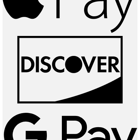
D
G
P