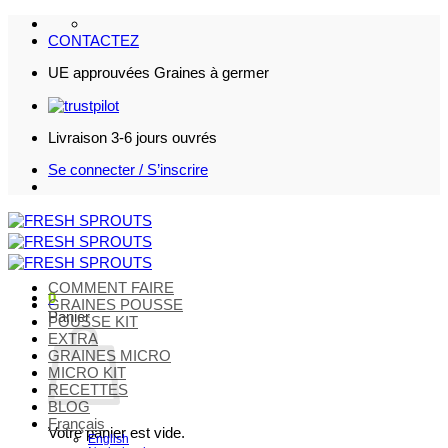
Passer
au
CONTACTEZ
contenu
UE approuvées Graines à germer
Livraison 3-6 jours ouvrés
Se connecter / S’inscrire
COMMENT FAIRE
0
GRAINES POUSSE
Panier
POUSSE KIT
EXTRA
GRAINES MICRO
MICRO KIT
RECETTES
BLOG
Français
Votre panier est vide.
English