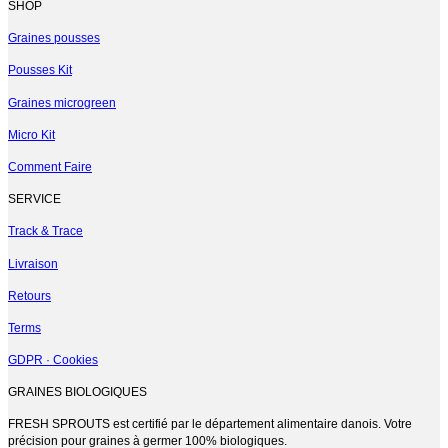
produit
SHOP
a
plusieurs
Graines pousses
variations.
Pousses Kit
Les
options
Graines microgreen
peuvent
être
Micro Kit
choisies
sur
Comment Faire
la
page
SERVICE
du
produit
Track & Trace
Livraison
Retours
Terms
GDPR · Cookies
GRAINES BIOLOGIQUES
FRESH SPROUTS est certifié par le département alimentaire danois. Votre
précision pour graines à germer 100% biologiques.