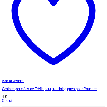
Add to wishlist
Graines germées de Trèfle pourpre biologiques pour Pousses
4
€
Choisir
Ce