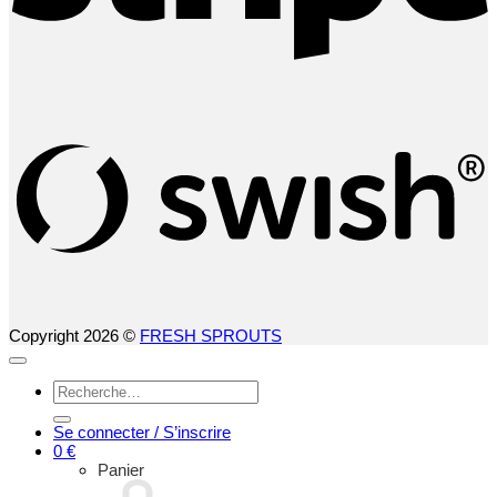
S
(
Copyright 2026 ©
FRESH SPROUTS
Recherche
pour :
Se connecter / S’inscrire
0
€
Panier