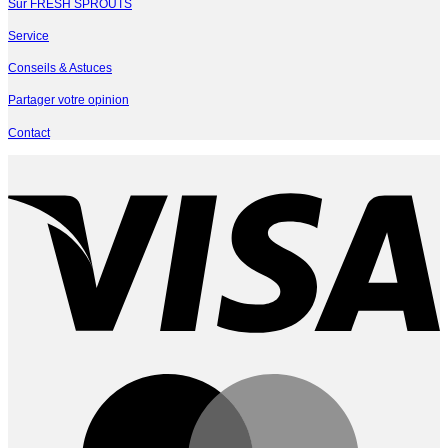
Sur FRESH SPROUTS
Service
Conseils & Astuces
Partager votre opinion
Contact
V
M