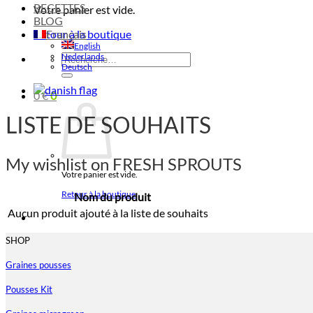
RECETTES
Votre panier est vide.
BLOG
Retour à la boutique
Français
English
Nederlands
Recherche
Deutsch
pour :
0
€
0
LISTE DE SOUHAITS
My wishlist on FRESH SPROUTS
Votre panier est vide.
Retour à la boutique
Nom du produit
Aucun produit ajouté à la liste de souhaits
SHOP
Graines pousses
Pousses Kit