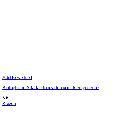
Add to wishlist
Biologische Alfalfa kiemzaden voor kiemgroente
5
€
Kiezen
Dit
product
heeft
meerdere
variaties.