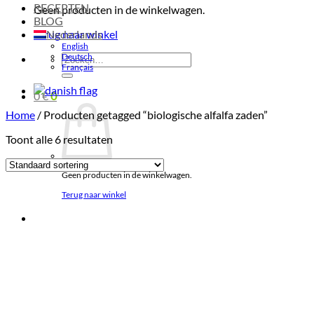
RECEPTEN
Geen producten in de winkelwagen.
BLOG
Terug naar winkel
Nederlands
English
Deutsch
Zoeken
Français
naar:
0
€
0
Home
/
Producten getagged “biologische alfalfa zaden”
Toont alle 6 resultaten
Geen producten in de winkelwagen.
Terug naar winkel