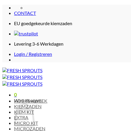
Ga
naar
CONTACT
inhoud
EU goedgekeurde kiemzaden
Levering 3-6 Werkdagen
Login / Registreren
0
Winkelwagen
HOE TE KWEEK
KIEMZADEN
KIEM KIT
EXTRA
MICRO KIT
MICROZADEN