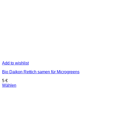
Add to wishlist
Bio Daikon Rettich samen für Microgreens
5
€
Wählen
Dieses
Produkt
weist
mehrere
Varianten
auf.