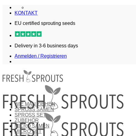
Zum
Inhalt
KONTAKT
springen
EU certified sprouting seeds
Delivery in 3-6 business days
Anmelden / Registrieren
WIE MAN ZIEHEN
SPROSS SAMEN
SPROSS SET
ZUBEHÖR
MICRO SAMEN
MICRO SET