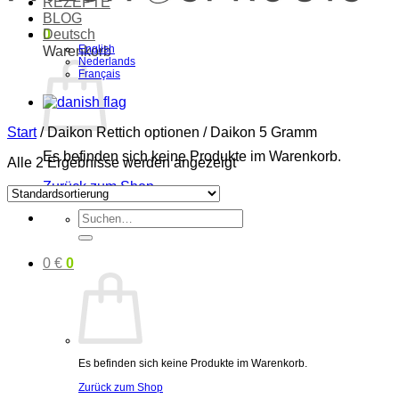
REZEPTE
BLOG
0
Deutsch
English
Warenkorb
Nederlands
Français
Start
/
Daikon Rettich optionen
/
Daikon 5 Gramm
Es befinden sich keine Produkte im Warenkorb.
Alle 2 Ergebnisse werden angezeigt
Zurück zum Shop
Suchen
nach:
0
€
0
Es befinden sich keine Produkte im Warenkorb.
Zurück zum Shop