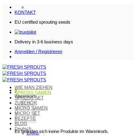
Zum
Inhalt
KONTAKT
springen
EU certified sprouting seeds
Delivery in 3-6 business days
Anmelden / Registrieren
WIE MAN ZIEHEN
0
SPROSS SAMEN
Warenkorb
SPROSS SET
ZUBEHÖR
MICRO SAMEN
MICRO SET
REZEPTE
BLOG
Deutsch
Es befinden sich keine Produkte im Warenkorb.
English