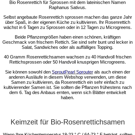
Bio Rosenrettich für Sprossen mit dem lateinischen Namen
Raphanus Sativus.
Selbst angebaute Rosenrettich sprossen machen das ganze Jahr
über Spaß, in der eigenen Küche zu kultivieren. Ihr Rosenrettich
wächst in 6 Tagen zu Sprossen oder in 12 Tagen zu Microgreens.
Beide Pflanzengrößen haben einen schönen, kräftigen
Geschmack von frischem Rettich. Sie sind sehr bunt und lecker in
Salat, Sandwiches oder als auffälliges Topping.
40 Gramm Rosenrettichsamen wachsen zu 40 Handvoll frischen
Rettichsprossen oder 50 Handvoll knusprigen Microgreens.
Sie können sowohl den
SproutPearl Sprouter
als auch einen der
anderen Ausläufe in diesem Webshop verwenden, um diese
Samen zu kultivieren, da Rosenrettich ein sehr einfach zu
kultivierender Samen ist. Sie sollten die Pflanzen frühestens nach
dem 6. Tag des Anbaus ernten, wenn sich Blätter entwickelt
haben.
Keimzeit für Bio-Rosenrettichsamen
Wenn Ihre Küchentemperatur 18-23 ° C / 64-73 ° F beträgt, sollten