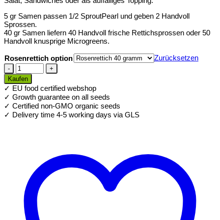
Salat, Sandwiches oder als auffälliges Topping.
5 gr Samen passen 1/2 SproutPearl und geben 2 Handvoll
Sprossen.
40 gr Samen liefern 40 Handvoll frische Rettichsprossen oder 50
Handvoll knusprige Microgreens.
Zurücksetzen
Rosenrettich option
Bio
Rose
Kaufen
Rettich
✓ EU food certified webshop
Samen
✓ Growth guarantee on all seeds
für
✓ Certified non-GMO organic seeds
Sprossen
✓ Delivery time 4-5 working days via GLS
Menge