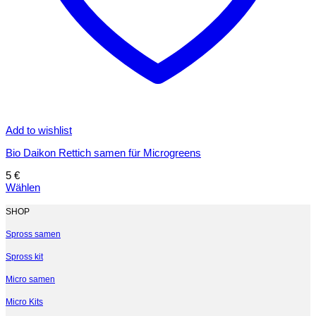
Add to wishlist
Bio Daikon Rettich samen für Microgreens
5
€
Wählen
Dieses
Produkt
SHOP
weist
mehrere
Spross samen
Varianten
Spross kit
auf.
Die
Micro samen
Optionen
können
Micro Kits
auf