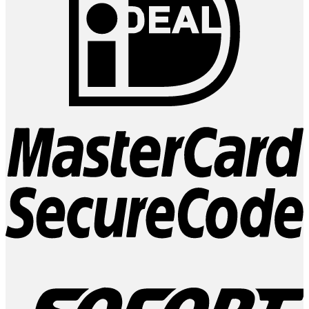
M
2
S