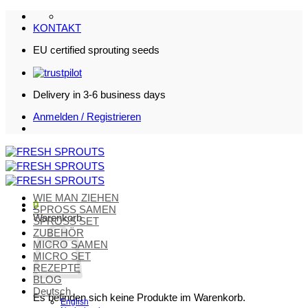
Zum
Inhalt
KONTAKT
springen
EU certified sprouting seeds
Delivery in 3-6 business days
Anmelden / Registrieren
WIE MAN ZIEHEN
0
SPROSS SAMEN
Warenkorb
SPROSS SET
ZUBEHÖR
MICRO SAMEN
MICRO SET
REZEPTE
BLOG
Deutsch
Es befinden sich keine Produkte im Warenkorb.
English