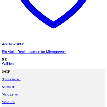
Add to wishlist
Bio Violet Rettich samen für Microgreens
6
€
Wählen
Dieses
Produkt
SHOP
weist
mehrere
Spross samen
Varianten
Spross kit
auf.
Die
Micro samen
Optionen
können
Micro Kits
auf