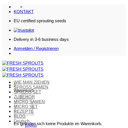
Zum
Inhalt
KONTAKT
springen
EU certified sprouting seeds
Delivery in 3-6 business days
Anmelden / Registrieren
WIE MAN ZIEHEN
0
SPROSS SAMEN
Warenkorb
SPROSS SET
ZUBEHÖR
MICRO SAMEN
MICRO SET
REZEPTE
BLOG
Deutsch
Es befinden sich keine Produkte im Warenkorb.
English