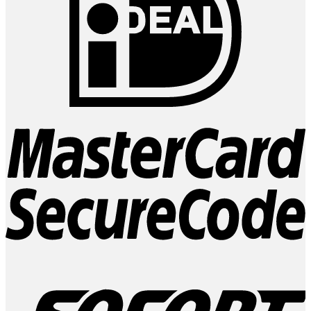
M
2
S