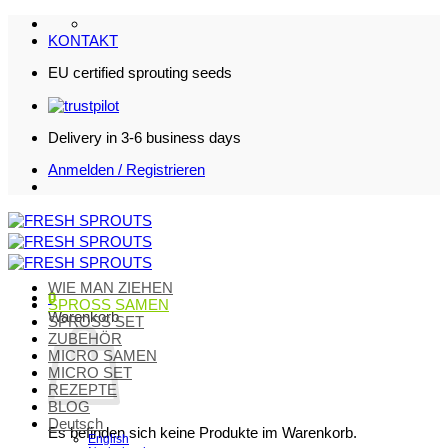
Zum
Inhalt
KONTAKT
springen
EU certified sprouting seeds
Delivery in 3-6 business days
Anmelden / Registrieren
WIE MAN ZIEHEN
0
SPROSS SAMEN
Warenkorb
SPROSS SET
ZUBEHÖR
MICRO SAMEN
MICRO SET
REZEPTE
BLOG
Deutsch
Es befinden sich keine Produkte im Warenkorb.
English