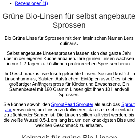
Rezensionen (1)
Grüne Bio-Linsen
für selbst angebaute
Sprossen
Bio Grüne Linse für Sprossen mit dem lateinischen Namen Lens
culinaris.
Selbst angebaute Linsensprossen lassen sich das ganze Jahr
über in der eigenen Küche anbauen. Ihre grünen Linsen wachsen
in nur 1-2 Tagen zu köstlichen proteinreichen Sprossen heran.
Ihr Geschmack ist wie frisch gekochte Linsen. Sie sind köstlich in
Linsenhummus, Salaten, Aufstrichen, Eintöpfen usw. Dies ist ein
großartiger Anfängerspross für Kinder und Erwachsene. Ein
Samenbeutel mit 180 Gramm Linsen gibt Ihnen 10 Handvoll
Sprossen.
Sie können sowohl den
SproutPearl Sprouter
als auch das
Sprout
Jar
verwenden, um Linsen zu kultivieren, da es ein sehr einfach
zu züchtender Samen ist. Die Linsen sollten kultiviert werden, bis
die weiße Wurzel 0,5-1 cm lang ist, um den knackigsten Biss und
weichen Geschmack zu erhalten.
Keimzeit für grüne Bio-Linsen