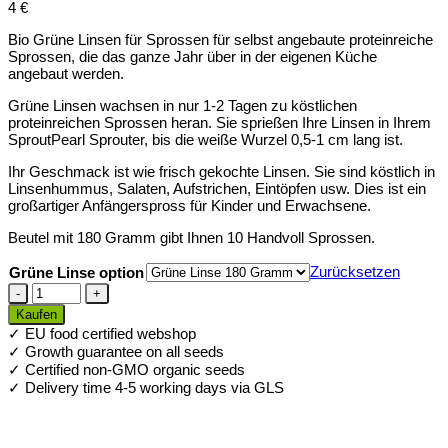
4
€
Bio Grüne Linsen für Sprossen für selbst angebaute proteinreiche
Sprossen, die das ganze Jahr über in der eigenen Küche
angebaut werden.
Grüne Linsen wachsen in nur 1-2 Tagen zu köstlichen
proteinreichen Sprossen heran. Sie sprießen Ihre Linsen in Ihrem
SproutPearl Sprouter, bis die weiße Wurzel 0,5-1 cm lang ist.
Ihr Geschmack ist wie frisch gekochte Linsen. Sie sind köstlich in
Linsenhummus, Salaten, Aufstrichen, Eintöpfen usw. Dies ist ein
großartiger Anfängerspross für Kinder und Erwachsene.
Beutel mit 180 Gramm gibt Ihnen 10 Handvoll Sprossen.
Zurücksetzen
Grüne Linse option
Bio
Grüne
Kaufen
Linsen
✓ EU food certified webshop
für
✓ Growth guarantee on all seeds
Sprossen
✓ Certified non-GMO organic seeds
Menge
✓ Delivery time 4-5 working days via GLS