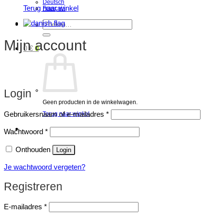
Deutsch
Terug naar winkel
Français
Zoeken
naar:
Mijn account
0
€
0
Login
Geen producten in de winkelwagen.
Vereist
Gebruikersnaam of e-mailadres
*
Terug naar winkel
Vereist
Wachtwoord
*
Onthouden
Login
Je wachtwoord vergeten?
Registreren
Vereist
E-mailadres
*