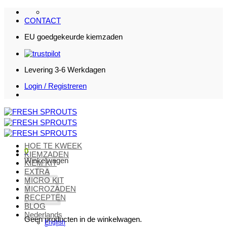
Ga
naar
CONTACT
inhoud
EU goedgekeurde kiemzaden
Levering 3-6 Werkdagen
Login / Registreren
HOE TE KWEEK
0
KIEMZADEN
Winkelwagen
KIEM KIT
EXTRA
MICRO KIT
MICROZADEN
RECEPTEN
BLOG
Nederlands
Geen producten in de winkelwagen.
English