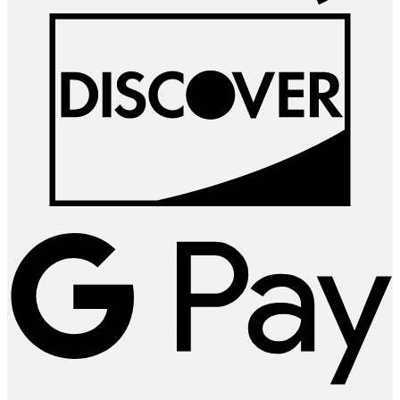
D
G
P