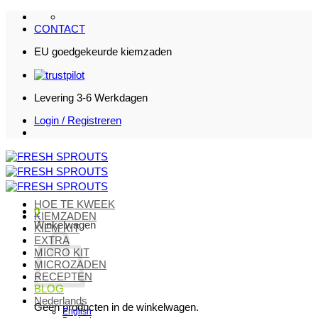
Ga
naar
CONTACT
inhoud
EU goedgekeurde kiemzaden
Levering 3-6 Werkdagen
Login / Registreren
HOE TE KWEEK
0
KIEMZADEN
Winkelwagen
KIEM KIT
EXTRA
MICRO KIT
MICROZADEN
RECEPTEN
BLOG
Nederlands
Geen producten in de winkelwagen.
English