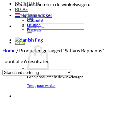
RECEPTEN
Geen producten in de winkelwagen.
BLOG
Terug naar winkel
Nederlands
English
Deutsch
Zoeken
Français
naar:
0
€
0
Home
/
Producten getagged “Sativus Raphanus”
Toont alle 6 resultaten
Geen producten in de winkelwagen.
Terug naar winkel