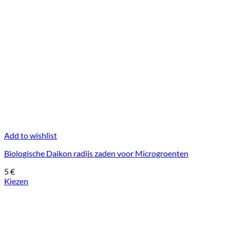
Add to wishlist
Biologische Daikon radijs zaden voor Microgroenten
5
€
Kiezen
Dit
product
heeft
meerdere
variaties.