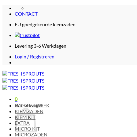
Ga
naar
CONTACT
inhoud
EU goedgekeurde kiemzaden
Levering 3-6 Werkdagen
Login / Registreren
0
Winkelwagen
HOE TE KWEEK
KIEMZADEN
KIEM KIT
EXTRA
MICRO KIT
MICROZADEN