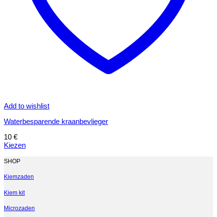
Add to wishlist
Waterbesparende kraanbevlieger
10
€
Kiezen
Dit
product
SHOP
heeft
meerdere
Kiemzaden
variaties.
Kiem kit
Deze
optie
Microzaden
kan