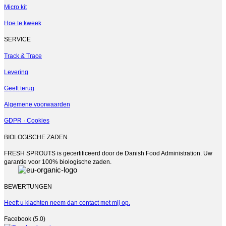
gekozen
Micro kit
worden
op
Hoe te kweek
de
productpagina
SERVICE
Track & Trace
Levering
Geeft terug
Algemene voorwaarden
GDPR · Cookies
BIOLOGISCHE ZADEN
FRESH SPROUTS is gecertificeerd door de Danish Food Administration. Uw
garantie voor 100% biologische zaden.
BEWERTUNGEN
Heeft u klachten neem dan contact met mij op.
Facebook (5.0)