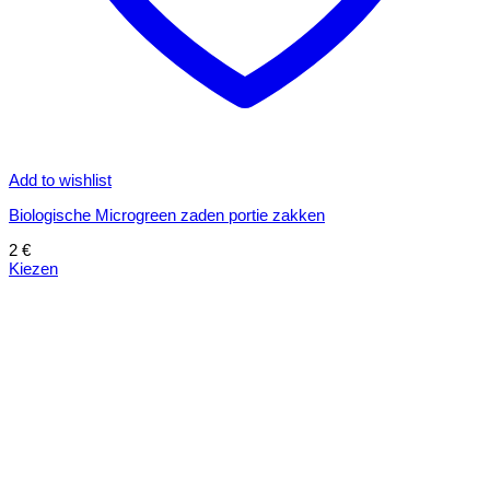
Add to wishlist
Biologische Microgreen zaden portie zakken
2
€
Kiezen
Dit
product
heeft
meerdere
variaties.
Deze
optie
kan
gekozen
worden
op