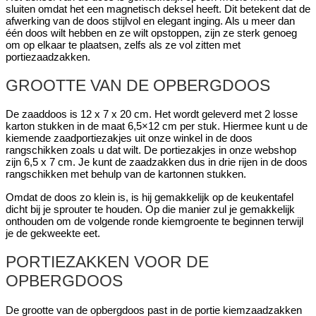
sluiten omdat het een magnetisch deksel heeft. Dit betekent dat de
afwerking van de doos stijlvol en elegant inging. Als u meer dan
één doos wilt hebben en ze wilt opstoppen, zijn ze sterk genoeg
om op elkaar te plaatsen, zelfs als ze vol zitten met
portiezaadzakken.
GROOTTE VAN DE OPBERGDOOS
De zaaddoos is 12 x 7 x 20 cm. Het wordt geleverd met 2 losse
karton stukken in de maat 6,5×12 cm per stuk. Hiermee kunt u de
kiemende zaadportiezakjes uit onze winkel in de doos
rangschikken zoals u dat wilt. De portiezakjes in onze webshop
zijn 6,5 x 7 cm. Je kunt de zaadzakken dus in drie rijen in de doos
rangschikken met behulp van de kartonnen stukken.
Omdat de doos zo klein is, is hij gemakkelijk op de keukentafel
dicht bij je sprouter te houden. Op die manier zul je gemakkelijk
onthouden om de volgende ronde kiemgroente te beginnen terwijl
je de gekweekte eet.
PORTIEZAKKEN VOOR DE
OPBERGDOOS
De grootte van de opbergdoos past in de portie kiemzaadzakken