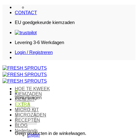
Ga
naar
CONTACT
inhoud
EU goedgekeurde kiemzaden
Levering 3-6 Werkdagen
Login / Registreren
HOE TE KWEEK
0
KIEMZADEN
Winkelwagen
KIEM KIT
EXTRA
MICRO KIT
MICROZADEN
RECEPTEN
BLOG
Nederlands
Geen producten in de winkelwagen.
English