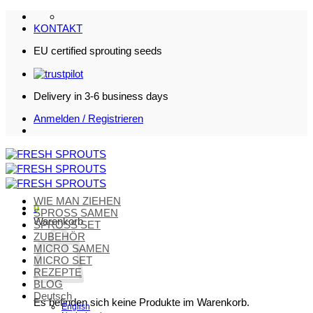
Zum
Inhalt
KONTAKT
springen
EU certified sprouting seeds
Delivery in 3-6 business days
Anmelden / Registrieren
WIE MAN ZIEHEN
0
SPROSS SAMEN
Warenkorb
SPROSS SET
ZUBEHÖR
MICRO SAMEN
MICRO SET
REZEPTE
BLOG
Deutsch
Es befinden sich keine Produkte im Warenkorb.
English