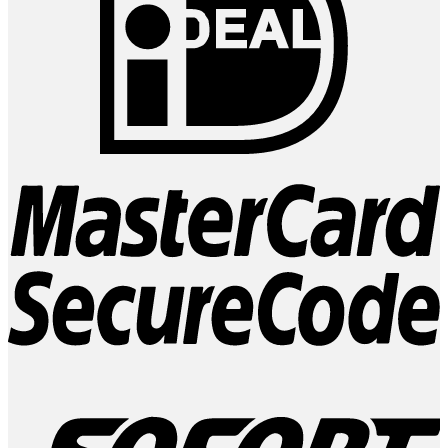
M
2
S