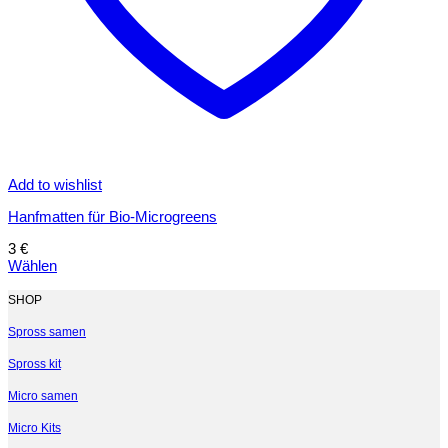
Add to wishlist
Hanfmatten für Bio-Microgreens
3
€
Wählen
Dieses
Produkt
SHOP
weist
mehrere
Spross samen
Varianten
Spross kit
auf.
Die
Micro samen
Optionen
können
Micro Kits
auf