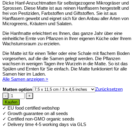
Dicke Hanf-Anzuchtmatten für selbstgezogene Mikrogräser und
Sprossen. Diese Matte ist aus reinen Hanffasern hergestellt und
frei von Pestiziden, Farbstoffen und Giftstoffen. Sie ist aus
Hanffasern gewebt und eignet sich für den Anbau aller Arten von
Microgreens, Kräutern und Salaten.
Die Hanfmatte erleichtert es Ihnen, das ganze Jahr über eine
einheitliche Ernte von Pflanzen in Ihrer eigenen Küche oder Ihrem
Wachstumsraum zu erzielen.
Die Matte ist für einen Teller oder eine Schale mit flachem Boden
vorgesehen, auf die die Samen gelegt werden. Die Pflanzen
wachsen in wenigen Tagen ihre Wurzeln in die Matte. So ist das
Spülen und Ernten für Sie einfach. Die Matte funktioniert für alle
Samen hier im Laden.
Alle Samen anzeigen >
Zurücksetzen
Matten option
Hanfmatten
für
Kaufen
Bio-
✓ EU food certified webshop
Microgreens
✓ Growth guarantee on all seeds
Menge
✓ Certified non-GMO organic seeds
✓ Delivery time 4-5 working days via GLS