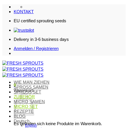
Zum
Inhalt
KONTAKT
springen
EU certified sprouting seeds
Delivery in 3-6 business days
Anmelden / Registrieren
WIE MAN ZIEHEN
0
SPROSS SAMEN
Warenkorb
SPROSS SET
ZUBEHÖR
MICRO SAMEN
MICRO SET
REZEPTE
BLOG
Deutsch
Es befinden sich keine Produkte im Warenkorb.
English