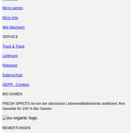
Die
Micro samen
Optionen
können
Micro Kits
auf
der
Wie Wachsen
Produktseite
gewählt
SERVICE
werden
Track & Trace
Lieferung
Retouren
Datenschutz
GDPR · Cookies
BIO-SAMEN
FRESH SPROTS ist von der dänischen Lebensmittelbehörde zertifiziert. Ihre
Garantie für 100 % Bio-Samen
BEWERTUNGEN