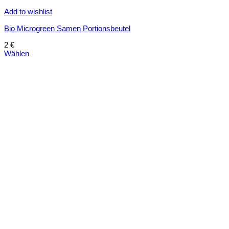
Add to wishlist
Bio Microgreen Samen Portionsbeutel
2
€
Wählen
Dieses
Produkt
weist
mehrere
Varianten
auf.
Die
Optionen
können
auf
der
Produktseite
gewählt
werden