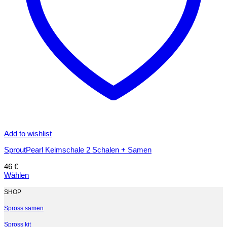
Add to wishlist
SproutPearl Keimschale 2 Schalen + Samen
46
€
Wählen
Dieses
Produkt
SHOP
weist
mehrere
Spross samen
Varianten
Spross kit
auf.