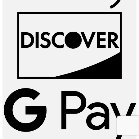
D
G
P