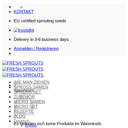
Zum
Inhalt
KONTAKT
springen
EU certified sprouting seeds
Delivery in 3-6 business days
Anmelden / Registrieren
WIE MAN ZIEHEN
0
SPROSS SAMEN
Warenkorb
SPROSS SET
ZUBEHÖR
MICRO SAMEN
MICRO SET
REZEPTE
BLOG
Deutsch
Es befinden sich keine Produkte im Warenkorb.
English