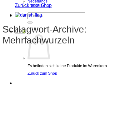
Nederlands
Zurück zum Shop
Français
Suchen
nach:
Schlagwort-Archive:
0
€
0
Mehrfachwurzeln
Es befinden sich keine Produkte im Warenkorb.
Zurück zum Shop