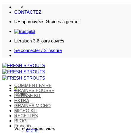
Passer
au
CONTACTEZ
contenu
UE approuvées Graines à germer
Livraison 3-6 jours ouvrés
Se connecter / S’inscrire
COMMENT FAIRE
0
GRAINES POUSSE
Panier
POUSSE KIT
EXTRA
GRAINES MICRO
MICRO KIT
RECETTES
BLOG
Français
Votre panier est vide.
English