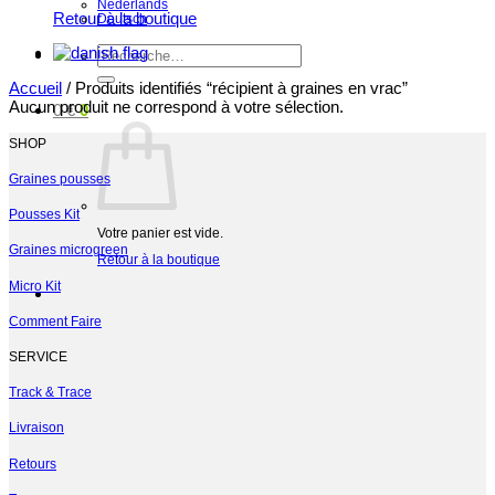
Nederlands
Retour à la boutique
Deutsch
Recherche
pour :
Accueil
/
Produits identifiés “récipient à graines en vrac”
Aucun produit ne correspond à votre sélection.
0
€
0
SHOP
Graines pousses
Pousses Kit
Votre panier est vide.
Graines microgreen
Retour à la boutique
Micro Kit
Comment Faire
SERVICE
Track & Trace
Livraison
Retours