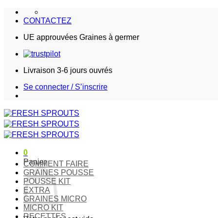
Passer
au
CONTACTEZ
contenu
UE approuvées Graines à germer
Livraison 3-6 jours ouvrés
Se connecter / S’inscrire
0
Panier
COMMENT FAIRE
GRAINES POUSSE
POUSSE KIT
EXTRA
GRAINES MICRO
MICRO KIT
RECETTES