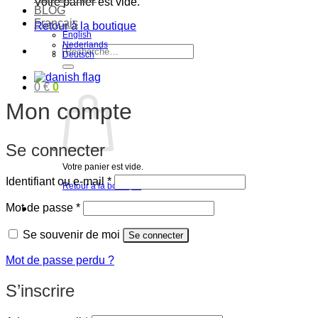
Votre panier est vide.
BLOG
Français
Retour à la boutique
English
Nederlands
Recherche
Deutsch
pour :
0
€
0
Mon compte
Se connecter
Votre panier est vide.
Obligatoire
Identifiant ou e-mail
*
Retour à la boutique
Obligatoire
Mot de passe
*
Se souvenir de moi
Se connecter
Mot de passe perdu ?
S’inscrire