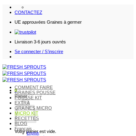
Passer
au
CONTACTEZ
contenu
UE approuvées Graines à germer
Livraison 3-6 jours ouvrés
Se connecter / S’inscrire
COMMENT FAIRE
0
GRAINES POUSSE
Panier
POUSSE KIT
EXTRA
GRAINES MICRO
MICRO KIT
RECETTES
BLOG
Français
Votre panier est vide.
English