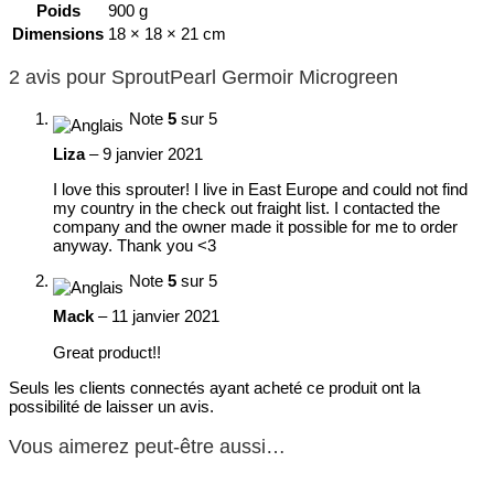
Poids
900 g
Dimensions
18 × 18 × 21 cm
2 avis pour
SproutPearl Germoir Microgreen
Note
5
sur 5
Liza
–
9 janvier 2021
I love this sprouter! I live in East Europe and could not find
my country in the check out fraight list. I contacted the
company and the owner made it possible for me to order
anyway. Thank you <3
Note
5
sur 5
Mack
–
11 janvier 2021
Great product!!
Seuls les clients connectés ayant acheté ce produit ont la
possibilité de laisser un avis.
Vous aimerez peut-être aussi…