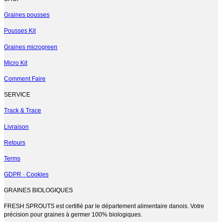
a
plusieurs
Graines pousses
variations.
Pousses Kit
Les
options
Graines microgreen
peuvent
être
Micro Kit
choisies
sur
Comment Faire
la
page
SERVICE
du
produit
Track & Trace
Livraison
Retours
Terms
GDPR · Cookies
GRAINES BIOLOGIQUES
FRESH SPROUTS est certifié par le département alimentaire danois. Votre
précision pour graines à germer 100% biologiques.