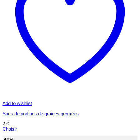
Add to wishlist
Sacs de portions de graines germées
2
€
Choisir
Ce
produit
SHOP