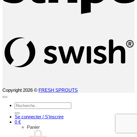
S
(
Copyright 2026 ©
FRESH SPROUTS
Recherche
pour :
Se connecter / S’inscrire
0
€
Panier