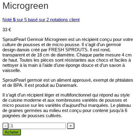
Microgreen
Noté
5
sur 5 basé sur
2
notations client
33
€
SproutPearl Germoir Microgreen est un récipient conçu pour votre
culture de pousses et de micro pousse. Il s’agit d’un germoir
design danois créé par FRESH SPROUTS. Il est rond,
transparent et de 18 cm de diamètre. Chaque partie mesure 4 cm
de haut. Toutes les pièces sont résistantes aux chocs et faciles à
nettoyer à la main à l’aide d’une éponge douce et d’un savon à
vaisselle.
SproutPearl germoir est un aliment approuvé, exempt de phtalates
et de BPA. Il est produit au Danemark.
Il s’agit d’un récipient léger et multifonctionnel qui répond au style
de cuisine moderne et aux nombreuses variétés de pousses et
micro pousse sur les variétés d’aujourd’hui marquées. Le plateau
de graines germées au milieu est conçu pour contenir jusqu’à 6
poignées de pousses cultivés.
quantité
de
Acheter
SproutPearl