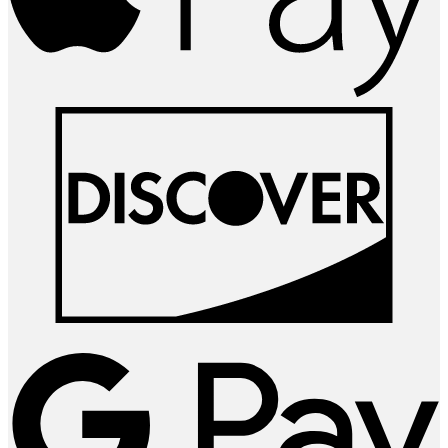
D
G
P