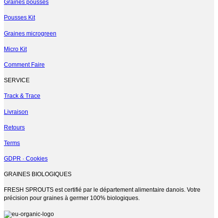
plusieurs
Graines pousses
variations.
Pousses Kit
Les
options
Graines microgreen
peuvent
être
Micro Kit
choisies
sur
Comment Faire
la
page
SERVICE
du
produit
Track & Trace
Livraison
Retours
Terms
GDPR · Cookies
GRAINES BIOLOGIQUES
FRESH SPROUTS est certifié par le département alimentaire danois. Votre
précision pour graines à germer 100% biologiques.