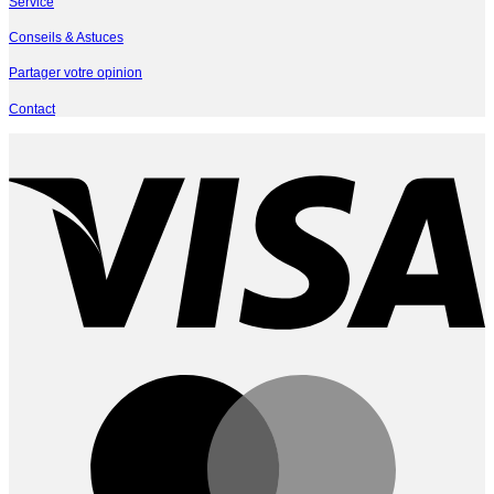
Service
Conseils & Astuces
Partager votre opinion
Contact
V
M