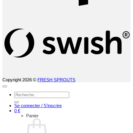
S
(
Copyright 2026 ©
FRESH SPROUTS
Recherche
pour :
Se connecter / S’inscrire
0
€
Panier