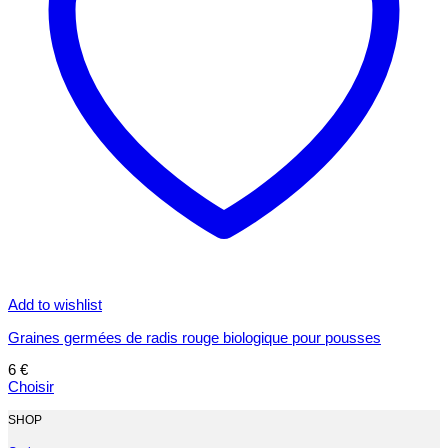
Add to wishlist
Graines germées de radis rouge biologique pour pousses
6
€
Choisir
Ce
produit
SHOP
a