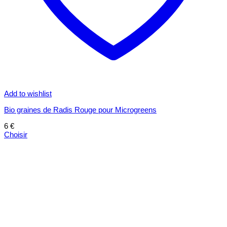
Add to wishlist
Bio graines de Radis Rouge pour Microgreens
6
€
Choisir
Ce
produit
a
plusieurs
variations.
Les
options
peuvent
être
choisies