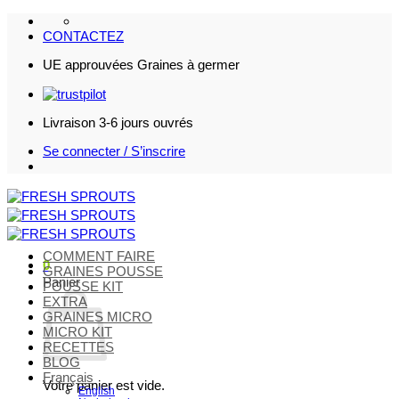
Passer
au
CONTACTEZ
contenu
UE approuvées Graines à germer
Livraison 3-6 jours ouvrés
Se connecter / S’inscrire
COMMENT FAIRE
0
GRAINES POUSSE
Panier
POUSSE KIT
EXTRA
GRAINES MICRO
MICRO KIT
RECETTES
BLOG
Français
Votre panier est vide.
English