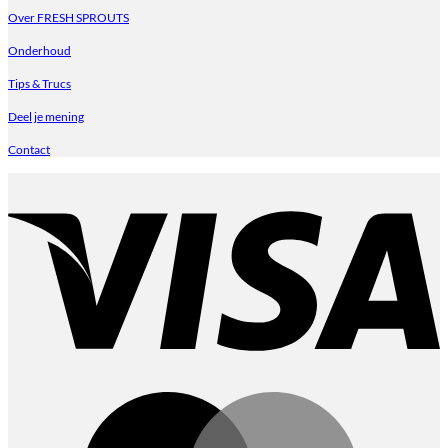
Over FRESH SPROUTS
Onderhoud
Tips & Trucs
Deel je mening
Contact
V
M