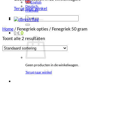
English
Deutsch
Terug naar winkel
Français
Zoeken
naar:
Home
/
Fenegriek opties
/
Fenegriek 50 gram
0
€
0
Toont alle 2 resultaten
Geen producten in de winkelwagen.
Terug naar winkel