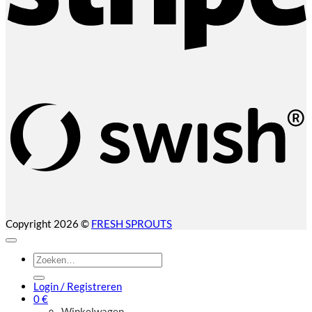
S
(
Copyright 2026 ©
FRESH SPROUTS
Zoeken
naar:
Login / Registreren
0
€
Winkelwagen