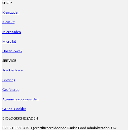
product
SHOP
heeft
Kiemzaden
meerdere
variaties.
Kiem kit
Deze
optie
Microzaden
kan
gekozen
Micro kit
worden
op
Hoe te kweek
de
productpagina
SERVICE
Track & Trace
Levering
Geeft terug
Algemene voorwaarden
GDPR · Cookies
BIOLOGISCHE ZADEN
FRESH SPROUTS is gecertificeerd door de Danish Food Administration. Uw