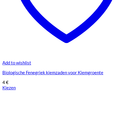
Add to wishlist
Biologische Fenegriek kiemzaden voor Kiemgroente
4
€
Kiezen
Dit
product
heeft
meerdere
variaties.
Deze
optie
kan