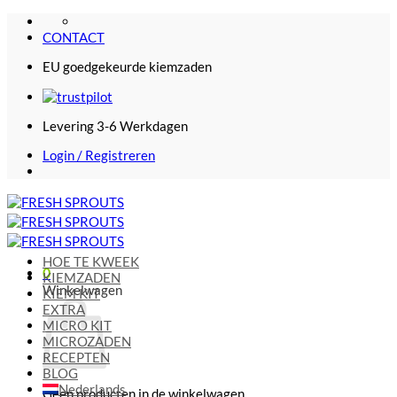
Ga
naar
CONTACT
inhoud
EU goedgekeurde kiemzaden
Levering 3-6 Werkdagen
Login / Registreren
HOE TE KWEEK
0
KIEMZADEN
Winkelwagen
KIEM KIT
EXTRA
MICRO KIT
MICROZADEN
RECEPTEN
BLOG
Nederlands
Geen producten in de winkelwagen.