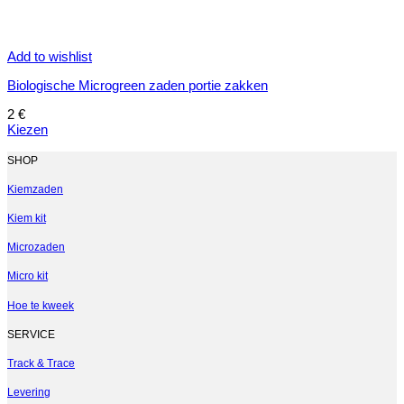
Add to wishlist
Biologische Microgreen zaden portie zakken
2
€
Kiezen
Dit
product
SHOP
heeft
meerdere
Kiemzaden
variaties.
Kiem kit
Deze
optie
Microzaden
kan
gekozen
Micro kit
worden
op
Hoe te kweek
de
productpagina
SERVICE
Track & Trace
Levering