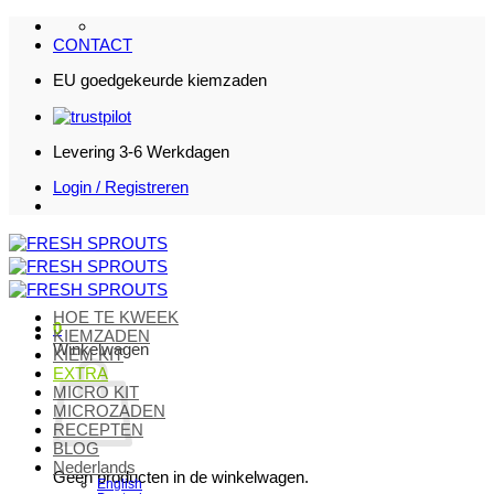
Ga
naar
CONTACT
inhoud
EU goedgekeurde kiemzaden
Levering 3-6 Werkdagen
Login / Registreren
HOE TE KWEEK
0
KIEMZADEN
Winkelwagen
KIEM KIT
EXTRA
MICRO KIT
MICROZADEN
RECEPTEN
BLOG
Nederlands
Geen producten in de winkelwagen.
English