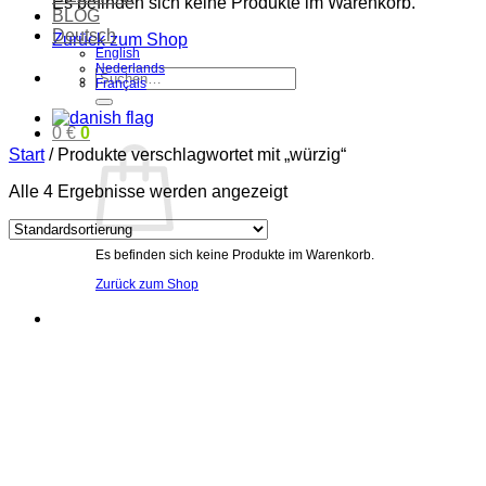
Es befinden sich keine Produkte im Warenkorb.
BLOG
Deutsch
Zurück zum Shop
English
Nederlands
Suchen
Français
nach:
0
€
0
Start
/
Produkte verschlagwortet mit „würzig“
Alle 4 Ergebnisse werden angezeigt
Es befinden sich keine Produkte im Warenkorb.
Zurück zum Shop