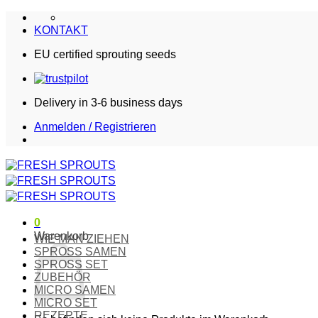
Zum
Inhalt
KONTAKT
springen
EU certified sprouting seeds
Delivery in 3-6 business days
Anmelden / Registrieren
0
Warenkorb
WIE MAN ZIEHEN
SPROSS SAMEN
SPROSS SET
ZUBEHÖR
MICRO SAMEN
MICRO SET
REZEPTE