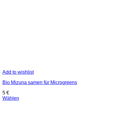
Add to wishlist
Bio Mizuna samen für Microgreens
5
€
Wählen
Dieses
Produkt
weist
mehrere
Varianten
auf.