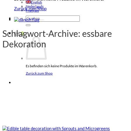
English
Nederlands
Zurück zum Shop
Français
Suchen
nach:
Schlagwort-Archive:
essbare
0
€
0
Dekoration
Es befinden sich keine Produkte im Warenkorb.
Zurück zum Shop