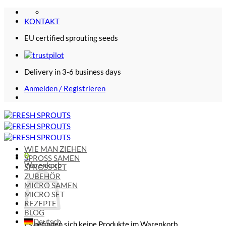
Zum
Inhalt
KONTAKT
springen
EU certified sprouting seeds
Delivery in 3-6 business days
Anmelden / Registrieren
WIE MAN ZIEHEN
0
SPROSS SAMEN
Warenkorb
SPROSS SET
ZUBEHÖR
MICRO SAMEN
MICRO SET
REZEPTE
BLOG
Deutsch
Es befinden sich keine Produkte im Warenkorb.