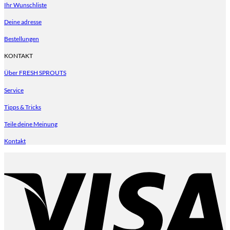
Ihr Wunschliste
Deine adresse
Bestellungen
KONTAKT
Über FRESH SPROUTS
Service
Tipps & Tricks
Teile deine Meinung
Kontakt
V