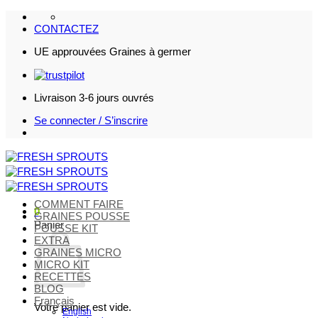
Passer
au
CONTACTEZ
contenu
UE approuvées Graines à germer
Livraison 3-6 jours ouvrés
Se connecter / S’inscrire
COMMENT FAIRE
0
GRAINES POUSSE
Panier
POUSSE KIT
EXTRA
GRAINES MICRO
MICRO KIT
RECETTES
BLOG
Français
Votre panier est vide.
English