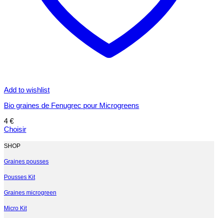
Add to wishlist
Bio graines de Fenugrec pour Microgreens
4
€
Choisir
Ce
produit
SHOP
a
plusieurs
Graines pousses
variations.
Pousses Kit
Les
options
Graines microgreen
peuvent
être
Micro Kit
choisies