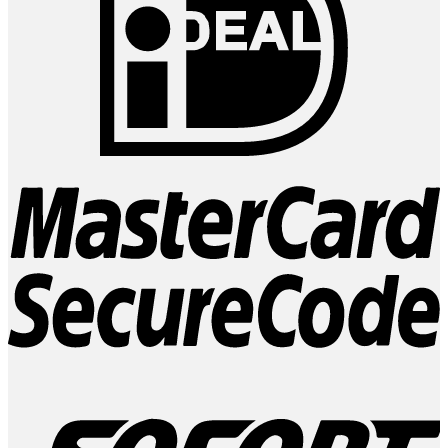
M
2
S