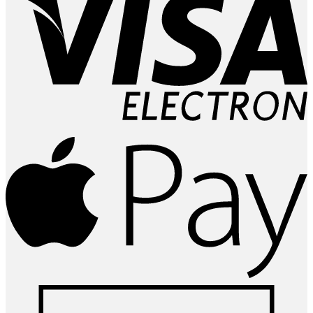
A
P
D