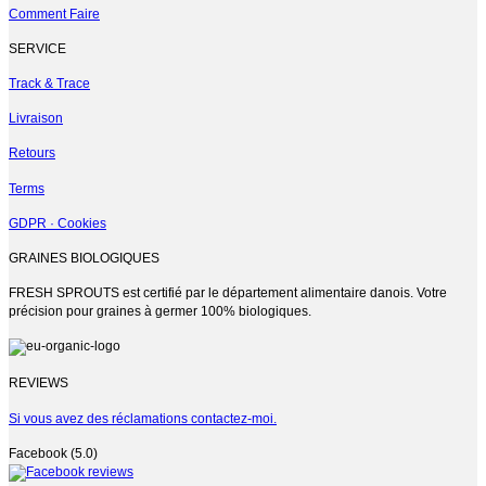
sur
Comment Faire
la
page
SERVICE
du
produit
Track & Trace
Livraison
Retours
Terms
GDPR · Cookies
GRAINES BIOLOGIQUES
FRESH SPROUTS est certifié par le département alimentaire danois. Votre
précision pour graines à germer 100% biologiques.
REVIEWS
Si vous avez des réclamations contactez-moi.
Facebook (5.0)