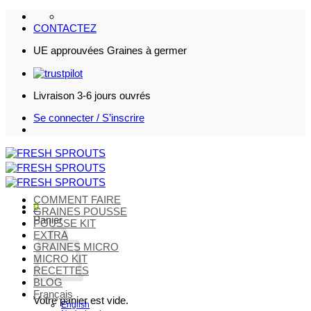
Passer
au
CONTACTEZ
contenu
UE approuvées Graines à germer
Livraison 3-6 jours ouvrés
Se connecter / S’inscrire
COMMENT FAIRE
0
GRAINES POUSSE
Panier
POUSSE KIT
EXTRA
GRAINES MICRO
MICRO KIT
RECETTES
BLOG
Français
Votre panier est vide.
English