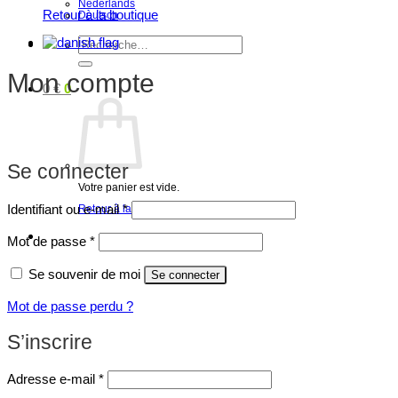
Nederlands
Retour à la boutique
Deutsch
Recherche
pour :
Mon compte
0
€
0
Se connecter
Votre panier est vide.
Obligatoire
Identifiant ou e-mail
*
Retour à la boutique
Obligatoire
Mot de passe
*
Se souvenir de moi
Se connecter
Mot de passe perdu ?
S’inscrire
Obligatoire
Adresse e-mail
*