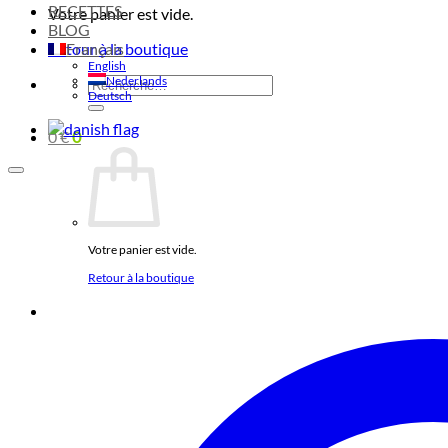
RECETTES
Votre panier est vide.
BLOG
Retour à la boutique
Français
English
Nederlands
Recherche
Deutsch
pour :
0
€
0
Votre panier est vide.
Retour à la boutique