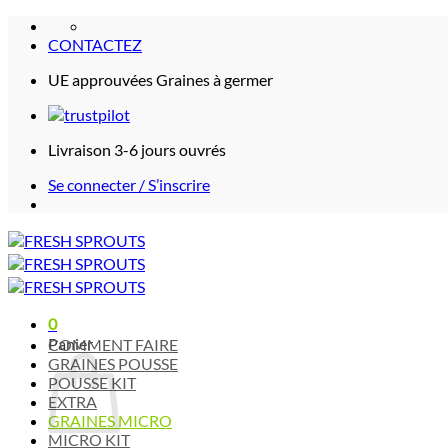
Passer
au
CONTACTEZ
contenu
UE approuvées Graines à germer
Livraison 3-6 jours ouvrés
Se connecter / S’inscrire
0
Panier
COMMENT FAIRE
GRAINES POUSSE
POUSSE KIT
EXTRA
GRAINES MICRO
MICRO KIT