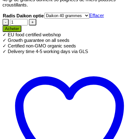
croustillants.
Effacer
Radis Daikon optie
quantité
de
Acheter
Bio
✓ EU food certified webshop
graines
✓ Growth guarantee on all seeds
de
✓ Certified non-GMO organic seeds
Radis
✓ Delivery time 4-5 working days via GLS
Daikon
pour
Microgreens