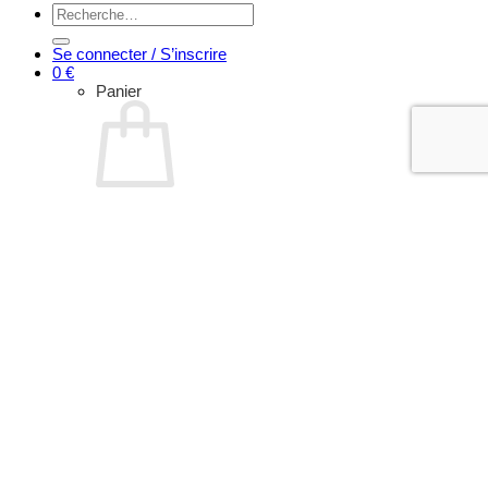
Recherche
pour :
Se connecter / S’inscrire
0
€
Panier
Votre panier est vide.
Retour à la boutique
COMMENT FAIRE
GRAINES POUSSE
POUSSE KIT
EXTRA
GRAINES MICRO
MICRO KIT
RECETTES
BLOG
Français
English
Nederlands