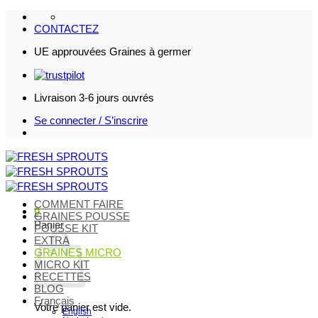
Passer
au
CONTACTEZ
contenu
UE approuvées Graines à germer
Livraison 3-6 jours ouvrés
Se connecter / S’inscrire
COMMENT FAIRE
0
GRAINES POUSSE
Panier
POUSSE KIT
EXTRA
GRAINES MICRO
MICRO KIT
RECETTES
BLOG
Français
Votre panier est vide.
English