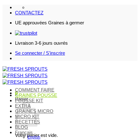
Passer
au
CONTACTEZ
contenu
UE approuvées Graines à germer
Livraison 3-6 jours ouvrés
Se connecter / S’inscrire
COMMENT FAIRE
0
GRAINES POUSSE
Panier
POUSSE KIT
EXTRA
GRAINES MICRO
MICRO KIT
RECETTES
BLOG
Français
Votre panier est vide.
English