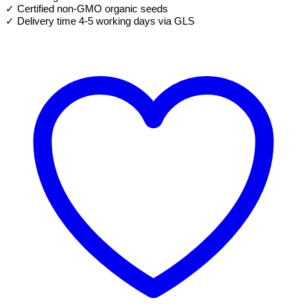
Brocoli
✓ Certified non-GMO organic seeds
Italica
✓ Delivery time 4-5 working days via GLS
Bio
pour
Pousses