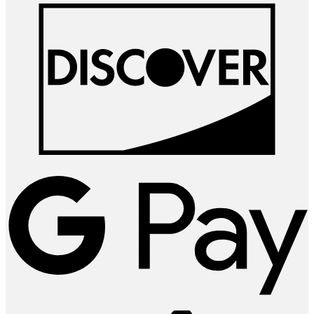
D
G
P