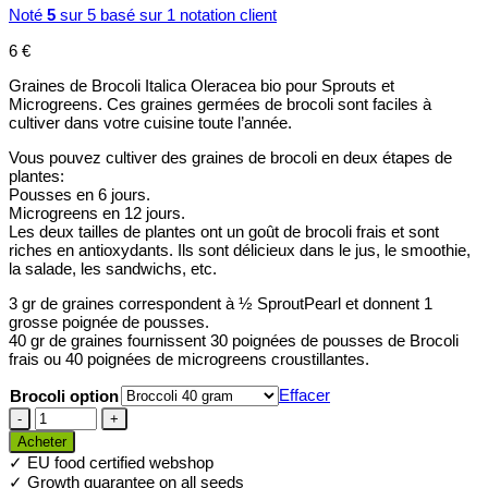
Noté
5
sur 5 basé sur
1
notation client
6
€
Graines de Brocoli Italica Oleracea bio pour Sprouts et
Microgreens. Ces graines germées de brocoli sont faciles à
cultiver dans votre cuisine toute l’année.
Vous pouvez cultiver des graines de brocoli en deux étapes de
plantes:
Pousses en 6 jours.
Microgreens en 12 jours.
Les deux tailles de plantes ont un goût de brocoli frais et sont
riches en antioxydants. Ils sont délicieux dans le jus, le smoothie,
la salade, les sandwichs, etc.
3 gr de graines correspondent à ½ SproutPearl et donnent 1
grosse poignée de pousses.
40 gr de graines fournissent 30 poignées de pousses de Brocoli
frais ou 40 poignées de microgreens croustillantes.
Effacer
Brocoli option
quantité
de
Acheter
Graines
✓ EU food certified webshop
de
✓ Growth guarantee on all seeds