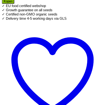
Kopen
zaden
✓ EU food certified webshop
voor
✓ Growth guarantee on all seeds
Kiemgroente
✓ Certified non-GMO organic seeds
aantal
✓ Delivery time 4-5 working days via GLS