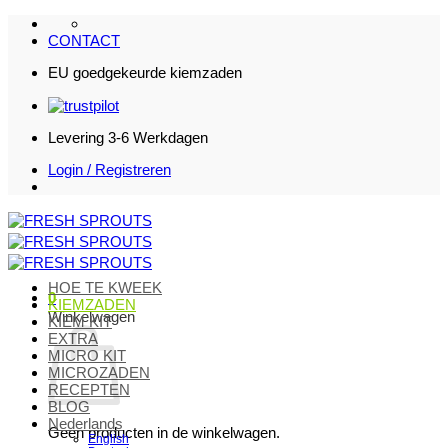
Ga
naar
CONTACT
inhoud
EU goedgekeurde kiemzaden
Levering 3-6 Werkdagen
Login / Registreren
HOE TE KWEEK
0
KIEMZADEN
Winkelwagen
KIEM KIT
EXTRA
MICRO KIT
MICROZADEN
RECEPTEN
BLOG
Nederlands
Geen producten in de winkelwagen.
English