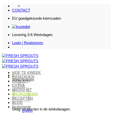
Ga
naar
CONTACT
inhoud
EU goedgekeurde kiemzaden
Levering 3-6 Werkdagen
Login / Registreren
HOE TE KWEEK
0
KIEMZADEN
Winkelwagen
KIEM KIT
EXTRA
MICRO KIT
MICROZADEN
RECEPTEN
BLOG
Nederlands
Geen producten in de winkelwagen.
English