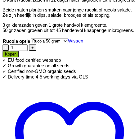
Beide maten planten smaken naar jonge rucola of rucola salade.
Ze zijn heerlijk in dips, salade, broodjes of als topping.
3 gr kiemzaden geven 1 grote handvol kiemgroente.
50 gr zaden groeien uit tot 45 handenvol knapperige microgreens.
Wissen
Rucola optie
Biologische
Rucola
Kopen
zaden
✓ EU food certified webshop
voor
✓ Growth guarantee on all seeds
Microgreens
✓ Certified non-GMO organic seeds
aantal
✓ Delivery time 4-5 working days via GLS