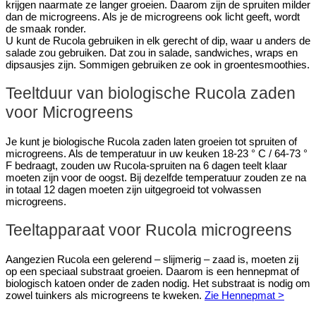
krijgen naarmate ze langer groeien. Daarom zijn de spruiten milder
dan de microgreens. Als je de microgreens ook licht geeft, wordt
de smaak ronder.
U kunt de Rucola gebruiken in elk gerecht of dip, waar u anders de
salade zou gebruiken. Dat zou in salade, sandwiches, wraps en
dipsausjes zijn. Sommigen gebruiken ze ook in groentesmoothies.
Teeltduur van biologische Rucola zaden
voor Microgreens
Je kunt je biologische Rucola zaden laten groeien tot spruiten of
microgreens. Als de temperatuur in uw keuken 18-23 ° C / 64-73 °
F bedraagt, zouden uw Rucola-spruiten na 6 dagen teelt klaar
moeten zijn voor de oogst. Bij dezelfde temperatuur zouden ze na
in totaal 12 dagen moeten zijn uitgegroeid tot volwassen
microgreens.
Teeltapparaat voor Rucola microgreens
Aangezien Rucola een gelerend – slijmerig – zaad is, moeten zij
op een speciaal substraat groeien. Daarom is een hennepmat of
biologisch katoen onder de zaden nodig. Het substraat is nodig om
zowel tuinkers als microgreens te kweken.
Zie Hennepmat >