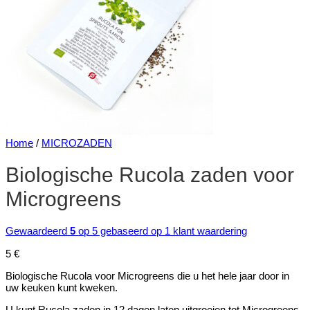
Home
/
MICROZADEN
Biologische Rucola zaden voor
Microgreens
Gewaardeerd
5
op 5 gebaseerd op
1
klant waardering
5
€
Biologische Rucola voor Microgreens die u het hele jaar door in
uw keuken kunt kweken.
U kunt Rucola zaden in 12 dagen laten uitgroeien tot Microgreens.