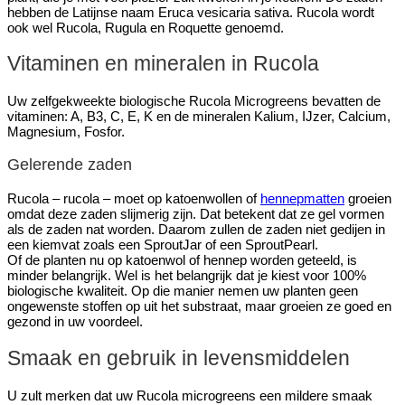
hebben de Latijnse naam Eruca vesicaria sativa. Rucola wordt
ook wel Rucola, Rugula en Roquette genoemd.
Vitaminen en mineralen in Rucola
Uw zelfgekweekte biologische Rucola Microgreens bevatten de
vitaminen: A, B3, C, E, K en de mineralen Kalium, IJzer, Calcium,
Magnesium, Fosfor.
Gelerende zaden
Rucola – rucola – moet op katoenwollen of
hennepmatten
groeien
omdat deze zaden slijmerig zijn. Dat betekent dat ze gel vormen
als de zaden nat worden. Daarom zullen de zaden niet gedijen in
een kiemvat zoals een SproutJar of een SproutPearl.
Of de planten nu op katoenwol of hennep worden geteeld, is
minder belangrijk. Wel is het belangrijk dat je kiest voor 100%
biologische kwaliteit. Op die manier nemen uw planten geen
ongewenste stoffen op uit het substraat, maar groeien ze goed en
gezond in uw voordeel.
Smaak en gebruik in levensmiddelen
U zult merken dat uw Rucola microgreens een mildere smaak