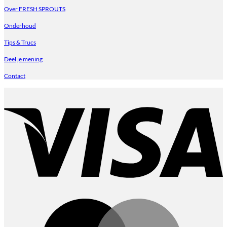
Over FRESH SPROUTS
Onderhoud
Tips & Trucs
Deel je mening
Contact
V
M