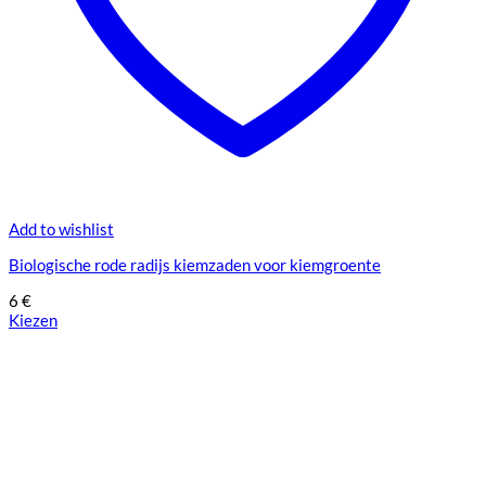
Add to wishlist
Biologische rode radijs kiemzaden voor kiemgroente
6
€
Kiezen
Dit
product
heeft
meerdere
variaties.
Deze
optie
kan