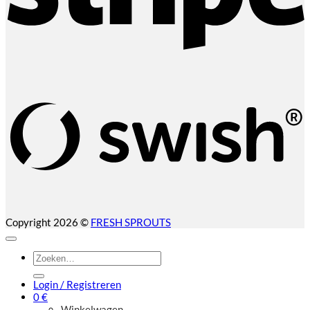
S
(
Copyright 2026 ©
FRESH SPROUTS
Zoeken
naar:
Login / Registreren
0
€
Winkelwagen