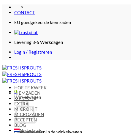
Ga
naar
CONTACT
inhoud
EU goedgekeurde kiemzaden
Levering 3-6 Werkdagen
Login / Registreren
HOE TE KWEEK
0
KIEMZADEN
Winkelwagen
KIEM KIT
EXTRA
MICRO KIT
MICROZADEN
RECEPTEN
BLOG
Nederlands
Geen producten in de winkelwagen.