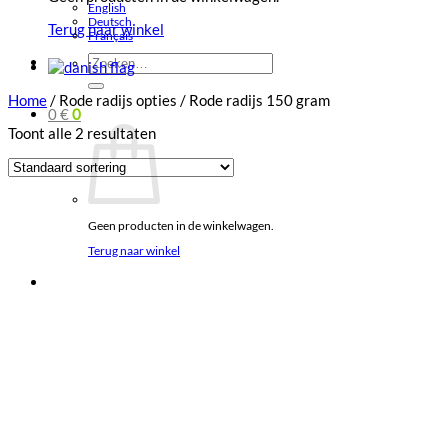
English
Deutsch
Terug naar winkel
Français
Zoeken
naar:
Home
/
Rode radijs opties
/
Rode radijs 150 gram
0
€
0
Toont alle 2 resultaten
Geen producten in de winkelwagen.
Terug naar winkel