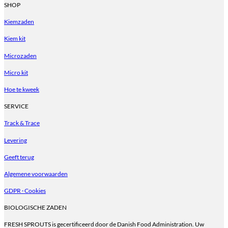
product
SHOP
heeft
Kiemzaden
meerdere
variaties.
Kiem kit
Deze
optie
Microzaden
kan
gekozen
Micro kit
worden
op
Hoe te kweek
de
productpagina
SERVICE
Track & Trace
Levering
Geeft terug
Algemene voorwaarden
GDPR · Cookies
BIOLOGISCHE ZADEN
FRESH SPROUTS is gecertificeerd door de Danish Food Administration. Uw