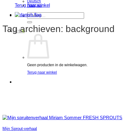
Deutsch
Terug naar winkel
Français
Zoeken
naar:
Tag archieven:
background
0
€
0
Geen producten in de winkelwagen.
Terug naar winkel
Mijn Sprout-verhaal