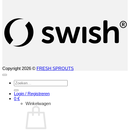
S
(
Copyright 2026 ©
FRESH SPROUTS
Zoeken
naar:
Login / Registreren
0
€
Winkelwagen