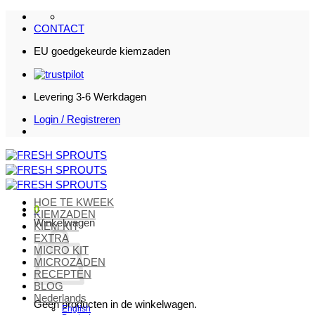
Ga
naar
CONTACT
inhoud
EU goedgekeurde kiemzaden
Levering 3-6 Werkdagen
Login / Registreren
HOE TE KWEEK
0
KIEMZADEN
Winkelwagen
KIEM KIT
EXTRA
MICRO KIT
MICROZADEN
RECEPTEN
BLOG
Nederlands
Geen producten in de winkelwagen.
English