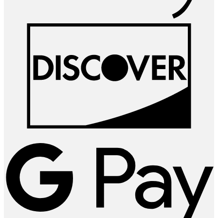
D
G
P