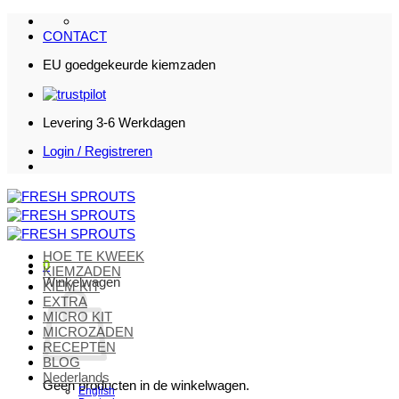
Ga
naar
CONTACT
inhoud
EU goedgekeurde kiemzaden
Levering 3-6 Werkdagen
Login / Registreren
HOE TE KWEEK
0
KIEMZADEN
Winkelwagen
KIEM KIT
EXTRA
MICRO KIT
MICROZADEN
RECEPTEN
BLOG
Nederlands
Geen producten in de winkelwagen.
English