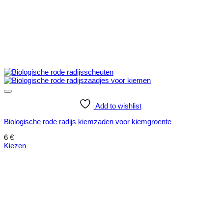
Add to wishlist
Biologische rode radijs kiemzaden voor kiemgroente
6
€
Kiezen
Dit
product
heeft
meerdere
variaties.
Deze
optie
kan