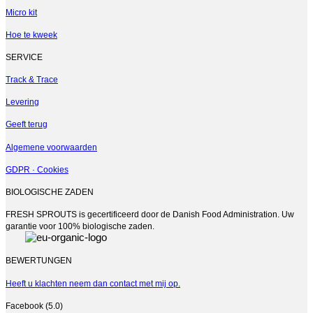
gekozen
Micro kit
worden
op
Hoe te kweek
de
productpagina
SERVICE
Track & Trace
Levering
Geeft terug
Algemene voorwaarden
GDPR · Cookies
BIOLOGISCHE ZADEN
FRESH SPROUTS is gecertificeerd door de Danish Food Administration. Uw
garantie voor 100% biologische zaden.
BEWERTUNGEN
Heeft u klachten neem dan contact met mij op.
Facebook (5.0)