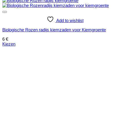
Add to wishlist
Biologische Rozen radijs kiemzaden voor Kiemgroente
6
€
Kiezen
Dit
product
heeft
meerdere
variaties.
Deze
optie
kan
gekozen
worden
op
de
productpagina