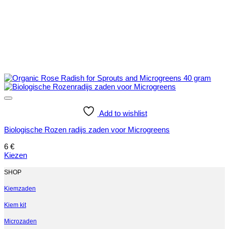
Add to wishlist
Biologische Rozen radijs zaden voor Microgreens
6
€
Kiezen
Dit
product
SHOP
heeft
meerdere
Kiemzaden
variaties.
Kiem kit
Deze
optie
Microzaden
kan