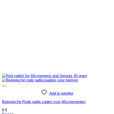
gekozen
worden
op
de
productpagina
Add to wishlist
Biologische Rode radijs zaden voor Microgroenten
6
€