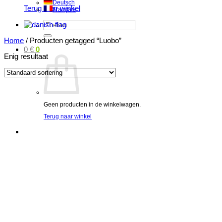
Deutsch
Terug naar winkel
Français
Zoeken
naar:
Home
/
Producten getagged “Luobo”
0
€
0
Enig resultaat
Geen producten in de winkelwagen.
Terug naar winkel