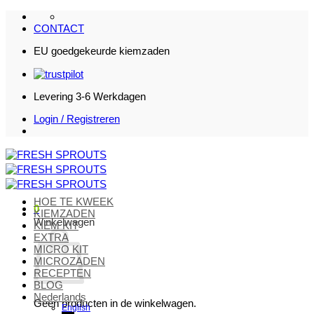
Ga
naar
CONTACT
inhoud
EU goedgekeurde kiemzaden
Levering 3-6 Werkdagen
Login / Registreren
HOE TE KWEEK
0
KIEMZADEN
Winkelwagen
KIEM KIT
EXTRA
MICRO KIT
MICROZADEN
RECEPTEN
BLOG
Nederlands
Geen producten in de winkelwagen.
English