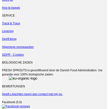
worden
op
Hoe te kweek
de
productpagina
SERVICE
Track & Trace
Levering
Geeft terug
Algemene voorwaarden
GDPR · Cookies
BIOLOGISCHE ZADEN
FRESH SPROUTS is gecertificeerd door de Danish Food Administration. Uw
garantie voor 100% biologische zaden.
BEWERTUNGEN
Heeft u klachten neem dan contact met mij op.
Facebook (5.0)