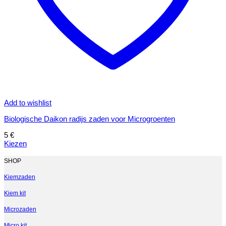
Add to wishlist
Biologische Daikon radijs zaden voor Microgroenten
5
€
Kiezen
Dit
product
SHOP
heeft
meerdere
Kiemzaden
variaties.
Kiem kit
Deze
optie
Microzaden
kan
gekozen
Micro kit