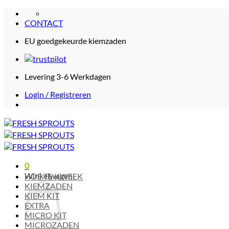
Ga
naar
CONTACT
inhoud
EU goedgekeurde kiemzaden
Levering 3-6 Werkdagen
Login / Registreren
0
Winkelwagen
HOE TE KWEEK
KIEMZADEN
KIEM KIT
EXTRA
MICRO KIT
MICROZADEN