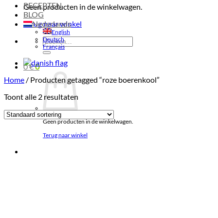
RECEPTEN
Geen producten in de winkelwagen.
BLOG
Terug naar winkel
Nederlands
English
Deutsch
Zoeken
Français
naar:
0
€
0
Home
/
Producten getagged “roze boerenkool”
Toont alle 2 resultaten
Geen producten in de winkelwagen.
Terug naar winkel