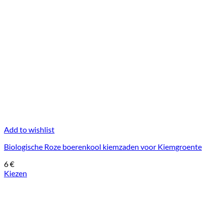
Add to wishlist
Biologische Roze boerenkool kiemzaden voor Kiemgroente
6
€
Kiezen
Dit
product
heeft
meerdere
variaties.