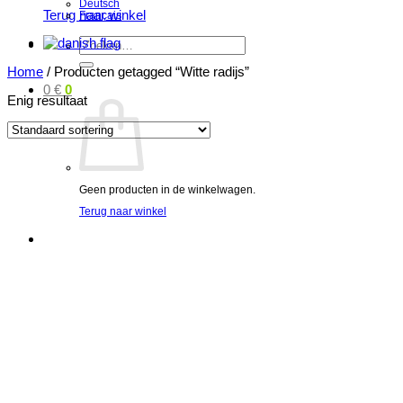
Deutsch
Terug naar winkel
Français
Zoeken
naar:
Home
/
Producten getagged “Witte radijs”
0
€
0
Enig resultaat
Geen producten in de winkelwagen.
Terug naar winkel