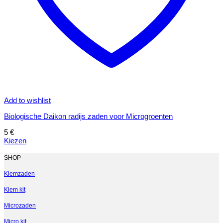
Add to wishlist
Biologische Daikon radijs zaden voor Microgroenten
5
€
Kiezen
Dit
product
SHOP
heeft
meerdere
Kiemzaden
variaties.
Kiem kit
Deze
optie
Microzaden
kan
gekozen
Micro kit