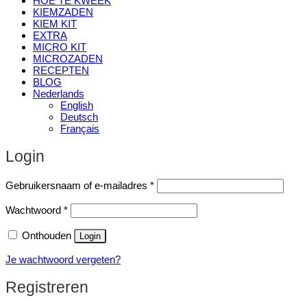
HOE TE KWEEK
KIEMZADEN
KIEM KIT
EXTRA
MICRO KIT
MICROZADEN
RECEPTEN
BLOG
Nederlands
English
Deutsch
Français
Login
Vereist
Gebruikersnaam of e-mailadres
*
Vereist
Wachtwoord
*
Onthouden
Login
Je wachtwoord vergeten?
Registreren