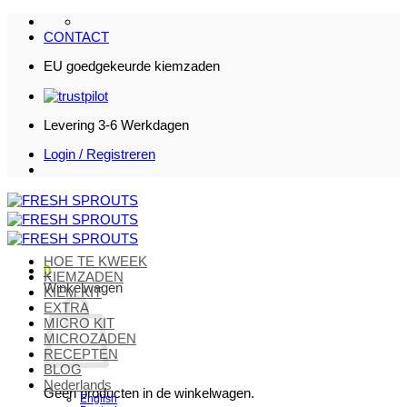
Ga
naar
CONTACT
inhoud
EU goedgekeurde kiemzaden
Levering 3-6 Werkdagen
Login / Registreren
HOE TE KWEEK
0
KIEMZADEN
Winkelwagen
KIEM KIT
EXTRA
MICRO KIT
MICROZADEN
RECEPTEN
BLOG
Nederlands
Geen producten in de winkelwagen.
English