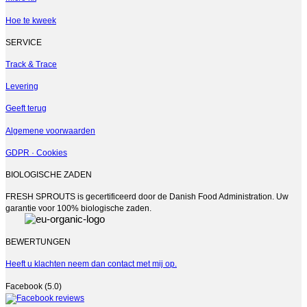
worden
op
Hoe te kweek
de
productpagina
SERVICE
Track & Trace
Levering
Geeft terug
Algemene voorwaarden
GDPR · Cookies
BIOLOGISCHE ZADEN
FRESH SPROUTS is gecertificeerd door de Danish Food Administration. Uw
garantie voor 100% biologische zaden.
BEWERTUNGEN
Heeft u klachten neem dan contact met mij op.
Facebook (5.0)