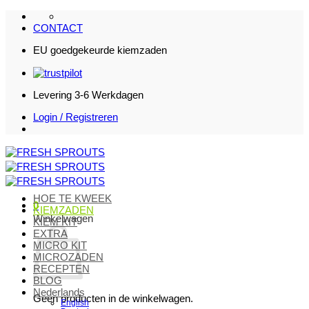
Ga
naar
CONTACT
inhoud
EU goedgekeurde kiemzaden
Levering 3-6 Werkdagen
Login / Registreren
HOE TE KWEEK
0
KIEMZADEN
Winkelwagen
KIEM KIT
EXTRA
MICRO KIT
MICROZADEN
RECEPTEN
BLOG
Nederlands
Geen producten in de winkelwagen.
English