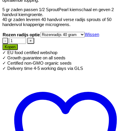
opvallende topping.
5 gr zaden passen 1/2 SproutPearl kiemschaal en geven 2
handvol kiemgroente.
40 gr zaden leveren 40 handvol verse radijs sprouts of 50
handenvol knapperige microgreens.
Wissen
Rozen radijs optie
Biologische
Rozen
Kopen
radijs
✓ EU food certified webshop
kiemzaden
✓ Growth guarantee on all seeds
voor
✓ Certified non-GMO organic seeds
Kiemgroente
✓ Delivery time 4-5 working days via GLS
aantal