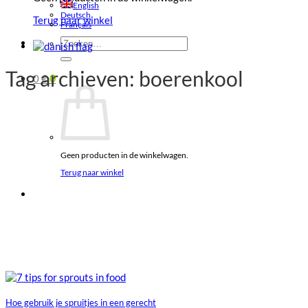
English
Deutsch
Terug naar winkel
Français
Zoeken
naar:
Tag archieven:
boerenkool
0
€
0
Geen producten in de winkelwagen.
Terug naar winkel
Hoe gebruik je spruitjes in een gerecht