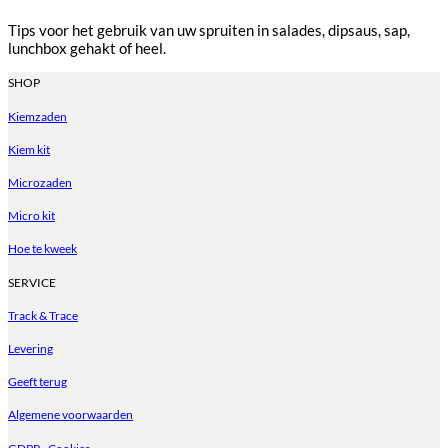
Tips voor het gebruik van uw spruiten in salades, dipsaus, sap,
lunchbox gehakt of heel.
SHOP
Kiemzaden
Kiem kit
Microzaden
Micro kit
Hoe te kweek
SERVICE
Track & Trace
Levering
Geeft terug
Algemene voorwaarden