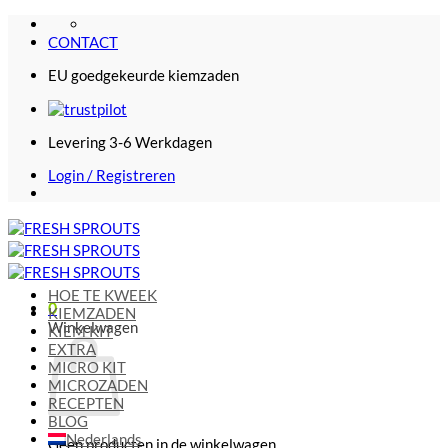
Ga
naar
CONTACT
inhoud
EU goedgekeurde kiemzaden
Levering 3-6 Werkdagen
Login / Registreren
HOE TE KWEEK
0
KIEMZADEN
Winkelwagen
KIEM KIT
EXTRA
MICRO KIT
MICROZADEN
RECEPTEN
BLOG
Nederlands
Geen producten in de winkelwagen.