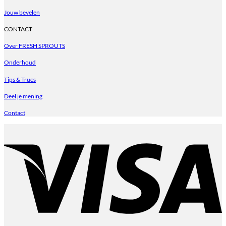
Jouw bevelen
CONTACT
Over FRESH SPROUTS
Onderhoud
Tips & Trucs
Deel je mening
Contact
V