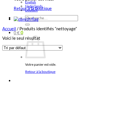
English
Nederlands
Retour à la boutique
Deutsch
Recherche
pour :
Accueil
/
Produits identifiés “nettoyage”
0
€
0
Voici le seul résultat
Votre panier est vide.
Retour à la boutique