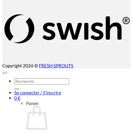
S
(
Copyright 2026 ©
FRESH SPROUTS
Recherche
pour :
Se connecter / S’inscrire
0
€
Panier