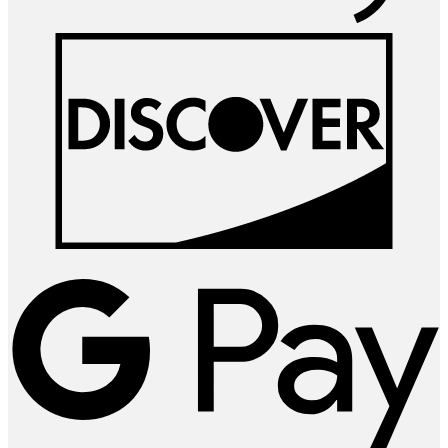
D
G
P