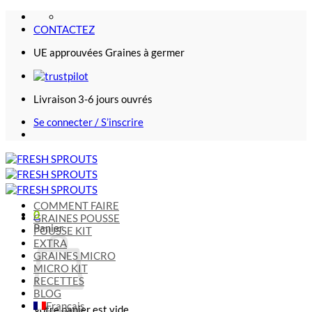
Passer
au
CONTACTEZ
contenu
UE approuvées Graines à germer
Livraison 3-6 jours ouvrés
Se connecter / S’inscrire
COMMENT FAIRE
0
GRAINES POUSSE
Panier
POUSSE KIT
EXTRA
GRAINES MICRO
MICRO KIT
RECETTES
BLOG
Français
Votre panier est vide.