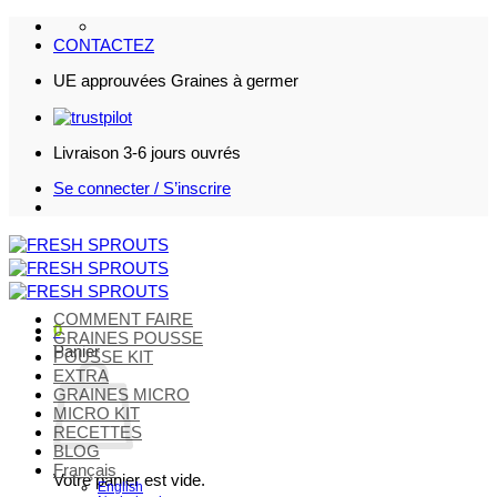
Passer
au
CONTACTEZ
contenu
UE approuvées Graines à germer
Livraison 3-6 jours ouvrés
Se connecter / S’inscrire
COMMENT FAIRE
0
GRAINES POUSSE
Panier
POUSSE KIT
EXTRA
GRAINES MICRO
MICRO KIT
RECETTES
BLOG
Français
Votre panier est vide.
English