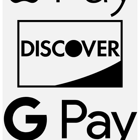
D
G
P