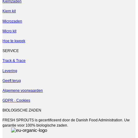
meerdere
Kiemzaden
variaties.
Kiem kit
Deze
optie
Microzaden
kan
gekozen
Micro kit
worden
op
Hoe te kweek
de
productpagina
SERVICE
Track & Trace
Levering
Geeft terug
Algemene voorwaarden
GDPR · Cookies
BIOLOGISCHE ZADEN
FRESH SPROUTS is gecertificeerd door de Danish Food Administration. Uw
garantie voor 100% biologische zaden.