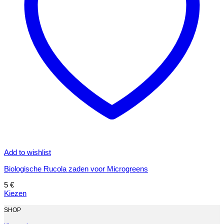
Add to wishlist
Biologische Rucola zaden voor Microgreens
5
€
Kiezen
Dit
product
SHOP
heeft