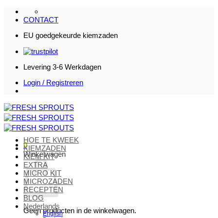
Ga
naar
CONTACT
inhoud
EU goedgekeurde kiemzaden
Levering 3-6 Werkdagen
Login / Registreren
HOE TE KWEEK
0
KIEMZADEN
Winkelwagen
KIEM KIT
EXTRA
MICRO KIT
MICROZADEN
RECEPTEN
BLOG
Nederlands
Geen producten in de winkelwagen.
English