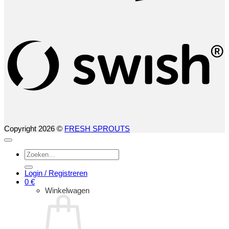
S
(
Copyright 2026 ©
FRESH SPROUTS
Zoeken
naar:
Login / Registreren
0
€
Winkelwagen