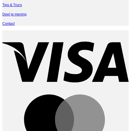
Tips & Trucs
Deel je mening
Contact
V
M