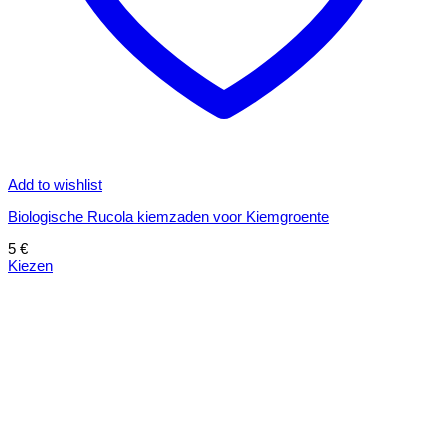
Add to wishlist
Biologische Rucola kiemzaden voor Kiemgroente
5
€
Kiezen
Dit
product
heeft
meerdere
variaties.
Deze
optie
kan
gekozen
worden