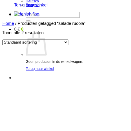
Deutsch
Terug naar winkel
Français
Zoeken
naar:
Home
/
Producten getagged “salade rucola”
0
€
0
Toont alle 2 resultaten
Geen producten in de winkelwagen.
Terug naar winkel