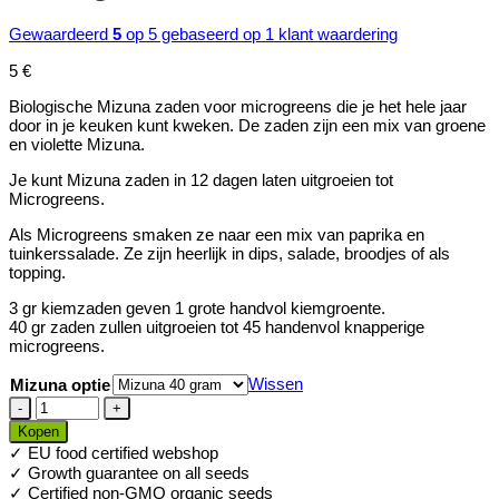
Gewaardeerd
5
op 5 gebaseerd op
1
klant waardering
5
€
Biologische Mizuna zaden voor microgreens die je het hele jaar
door in je keuken kunt kweken. De zaden zijn een mix van groene
en violette Mizuna.
Je kunt Mizuna zaden in 12 dagen laten uitgroeien tot
Microgreens.
Als Microgreens smaken ze naar een mix van paprika en
tuinkerssalade. Ze zijn heerlijk in dips, salade, broodjes of als
topping.
3 gr kiemzaden geven 1 grote handvol kiemgroente.
40 gr zaden zullen uitgroeien tot 45 handenvol knapperige
microgreens.
Wissen
Mizuna optie
Biologische
Mizuna
Kopen
zaden
✓ EU food certified webshop
voor
✓ Growth guarantee on all seeds
Microgreens
✓ Certified non-GMO organic seeds