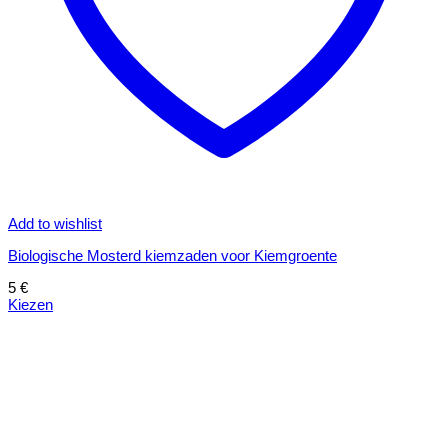
Add to wishlist
Biologische Mosterd kiemzaden voor Kiemgroente
5
€
Kiezen
Dit
product
heeft
meerdere
variaties.
Deze
optie
kan