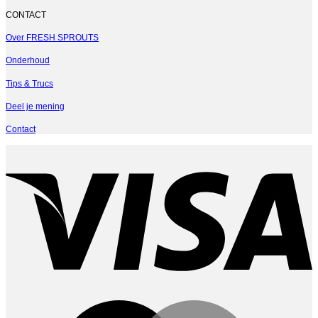
CONTACT
Over FRESH SPROUTS
Onderhoud
Tips & Trucs
Deel je mening
Contact
V
M