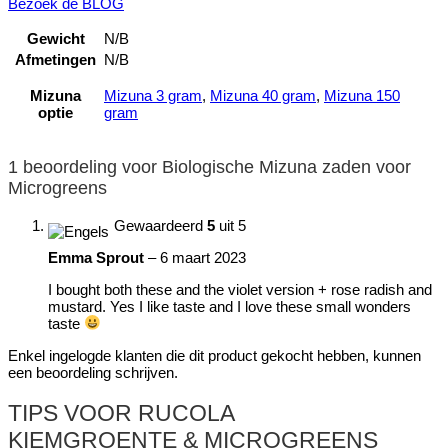
Bezoek de BLOG
Gewicht
N/B
Afmetingen
N/B
Mizuna
Mizuna 3 gram
,
Mizuna 40 gram
,
Mizuna 150
optie
gram
1 beoordeling voor
Biologische Mizuna zaden voor
Microgreens
Gewaardeerd
5
uit 5
Emma Sprout
–
6 maart 2023
I bought both these and the violet version + rose radish and
mustard. Yes I like taste and I love these small wonders
taste
Enkel ingelogde klanten die dit product gekocht hebben, kunnen
een beoordeling schrijven.
TIPS VOOR RUCOLA
KIEMGROENTE & MICROGREENS