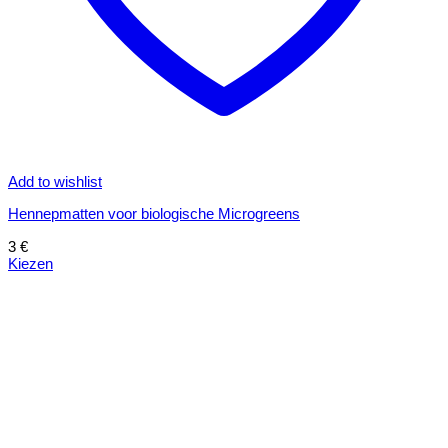
Add to wishlist
Hennepmatten voor biologische Microgreens
3
€
Kiezen
Dit
product
heeft
meerdere
variaties.
Deze
optie
kan
gekozen
worden