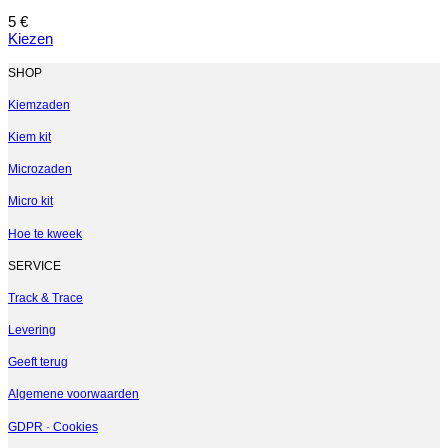
5
€
Kiezen
Dit
product
SHOP
heeft
meerdere
Kiemzaden
variaties.
Kiem kit
Deze
optie
Microzaden
kan
gekozen
Micro kit
worden
op
Hoe te kweek
de
productpagina
SERVICE
Track & Trace
Levering
Geeft terug
Algemene voorwaarden
GDPR · Cookies