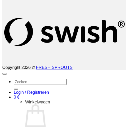
S
(
Copyright 2026 ©
FRESH SPROUTS
Zoeken
naar:
Login / Registreren
0
€
Winkelwagen