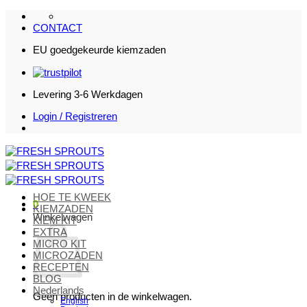
Ga
naar
CONTACT
inhoud
EU goedgekeurde kiemzaden
Levering 3-6 Werkdagen
Login / Registreren
HOE TE KWEEK
0
KIEMZADEN
Winkelwagen
KIEM KIT
EXTRA
MICRO KIT
MICROZADEN
RECEPTEN
BLOG
Nederlands
Geen producten in de winkelwagen.
English