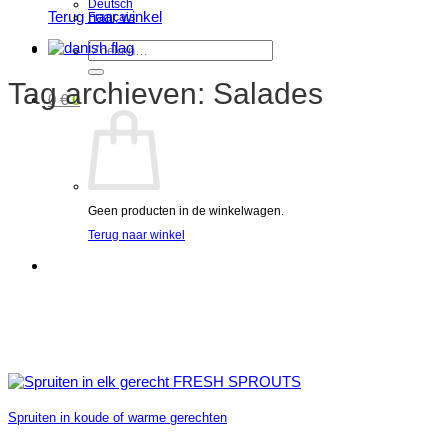
Deutsch
Terug naar winkel
Français
Zoeken
naar:
Tag archieven:
Salades
0
€
0
Geen producten in de winkelwagen.
Terug naar winkel
Spruiten in koude of warme gerechten