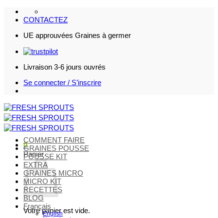
Passer
au
CONTACTEZ
contenu
UE approuvées Graines à germer
Livraison 3-6 jours ouvrés
Se connecter / S’inscrire
COMMENT FAIRE
0
GRAINES POUSSE
Panier
POUSSE KIT
EXTRA
GRAINES MICRO
MICRO KIT
RECETTES
BLOG
Français
Votre panier est vide.
English