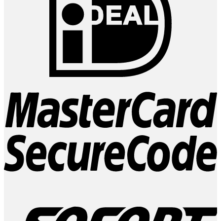
M
2
S