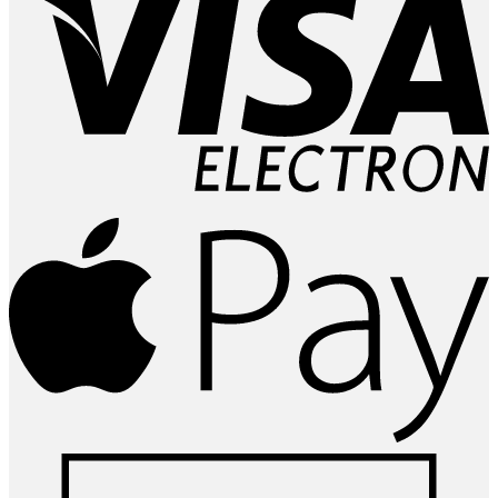
A
P
D